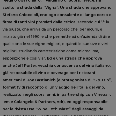
Mega o Uga) o altro. Il Valdarno di Sopra, invece, ha
scelto la strada della “Vigna”. Una strada che approvano
Stefano Chioccioli, enologo consulente di lungo corso e
firma di tanti vini premiati dalla critica,
secondo cui “è la
via giusta, che arriva da un percorso che, per alcuni, è
iniziato già nel 1990, e che permette ad un’azienda di dire
quali sono le sue vigne migliori, e quindi le sue uve e vini
migliori, studiando caratteristiche come microclima,
esposizione e così via”.
Ed è una strada che approva
anche Jeff Porter, vecchia conoscenza del vino italiano,
già resposabile di vino e beverage per i ristoranti
americani di Joe Bastianich (e protagonista di “Sip Trip”,
format tv di racconto di un viaggio nell’Italia del vino,
realizzato, negli scorsi anni, in partnership con Vinepair,
Iem e Colangelo & Partners, ndr), ed oggi responsabile
per la rivista Usa “Wine Enthusiast” degli assaggi da