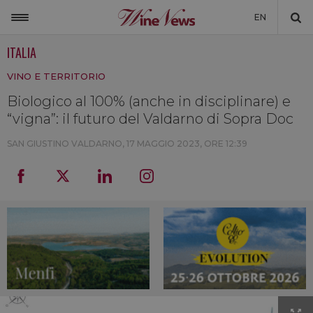
EN
ITALIA
ITALIA
VINO E TERRITORIO
MONDO
Biologico al 100% (anche in disciplinare) e
NON SOLO VINO
“vigna”: il futuro del Valdarno di Sopra Doc
NEWSLETTER
SAN GIUSTINO VALDARNO,
17 MAGGIO 2023, ORE 12:39
LA CANTINA DI WINENEWS
DICONO DI NOI
WINENEWS TV