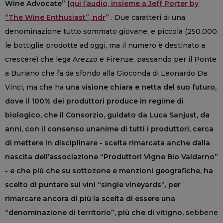
Wine Advocate” (
qui l’audio, insieme a Jeff Porter by
“The Wine Enthusiast”, ndr
”
. Due caratteri di una
denominazione tutto sommato giovane, e piccola (250.000
le bottiglie prodotte ad oggi, ma il numero è destinato a
crescere) che lega Arezzo e Firenze, passando per il Ponte
a Buriano che fa da sfondo alla Gioconda di Leonardo Da
Vinci, ma che ha
una visione chiara e netta del suo futuro,
dove il 100% dei produttori produce in regime di
biologico, che il Consorzio, guidato da Luca Sanjust, da
anni, con il consenso unanime di tutti i produttori, cerca
di mettere in disciplinare - scelta rimarcata anche dalla
nascita dell’associazione “Produttori Vigne Bio Valdarno”
- e che più che su sottozone e menzioni geografiche, ha
scelto di puntare sui vini “single vineyards”, per
rimarcare ancora di più la scelta di essere una
“denominazione di territorio”, più che di vitigno,
sebbene