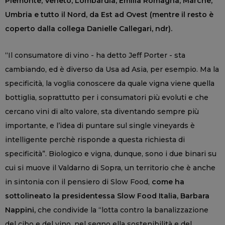
Piemonte, Veneto, Lombardia, Emilia Romagna, Marche,
Umbria e tutto il Nord, da Est ad Ovest (mentre il resto è
coperto dalla collega Danielle Callegari, ndr).
“Il consumatore di vino - ha detto Jeff Porter - sta
cambiando, ed è diverso da Usa ad Asia, per esempio. Ma la
specificità, la voglia conoscere da quale vigna viene quella
bottiglia, soprattutto per i consumatori più evoluti e che
cercano vini di alto valore, sta diventando sempre più
importante, e l’idea di puntare sul single vineyards è
intelligente perchè risponde a questa richiesta di
specificità”. Biologico e vigna, dunque, sono i due binari su
cui si muove il Valdarno di Sopra, un territorio che è anche
in sintonia con il pensiero di Slow Food,
come ha
sottolineato la presidentessa Slow Food Italia, Barbara
Nappini,
che condivide la “lotta contro la banalizzazione
del cibo e del vino, nel segno ella sostenibilità e del