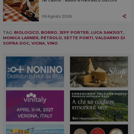
far casino”: addio a Francesco Guccini
06 Agosto 2026
TAG:
BIOLOGICO
,
BORRO
,
JEFF PORTER
,
LUCA SANJUST
,
MONICA LARNER
,
PETROLO
,
SETTE PONTI
,
VALDARNO DI
SOPRA DOC
,
VIGNA
,
VINO