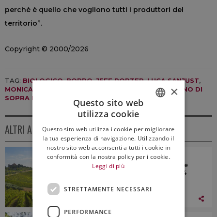
perchè è quello che vogliono tutti i produttori del
territorio”.
Copyright © 2000/2026
TAG:
BIOLOGICO
,
BORRO
,
JEFF PORTER
,
LUCA SANJUST
,
×
MONICA LARNER
,
PETROLO
,
SETTE PONTI
,
VALDARNO DI
SOPRA DOC
,
VIGNA
,
VINO
Questo sito web
utilizza cookie
ITALIAN
ALTRI ARTICOLI
Questo sito web utilizza i cookie per migliorare
ENGLISH
la tua esperienza di navigazione. Utilizzando il
nostro sito web acconsenti a tutti i cookie in
ITALIA
conformità con la nostra policy per i cookie.
Consorzi del vino, verso il decreto che
Leggi di più
recepisce il regolamento Ue del 2024
STRETTAMENTE NECESSARI
07 Agosto 2026
PERFORMANCE