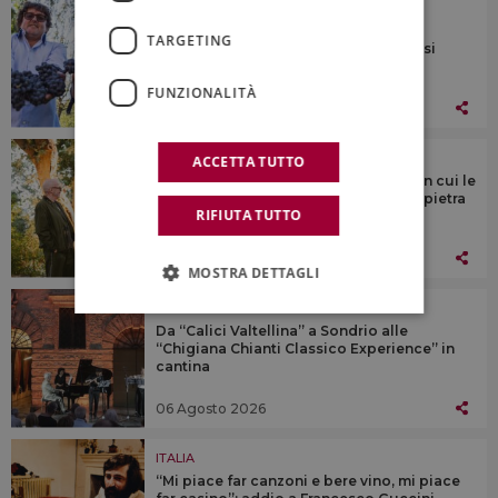
ITALIA
Che vino sono? Qual è il vitigno di
TARGETING
riferimento? Come abbinarlo? Braida si
racconta con un quiz
FUNZIONALITÀ
07 Agosto 2026
ITALIA
ACCETTA TUTTO
Nasce sull’Etna un percorso diffuso in cui le
opere d’arte dialogano con vigneti e pietra
RIFIUTA TUTTO
lavica
06 Agosto 2026
MOSTRA DETTAGLI
ITALIA
Da “Calici Valtellina” a Sondrio alle
“Chigiana Chianti Classico Experience” in
cantina
06 Agosto 2026
ITALIA
“Mi piace far canzoni e bere vino, mi piace