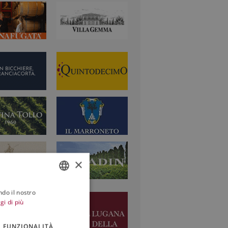
×
ndo il nostro
ITALIAN
gi di più
ENGLISH
FUNZIONALITÀ