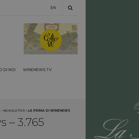
EN
 DI NOI
WINENEWS TV
E
›
NEWSLETTER
›
LA PRIMA DI WINENEWS
 – 3.765