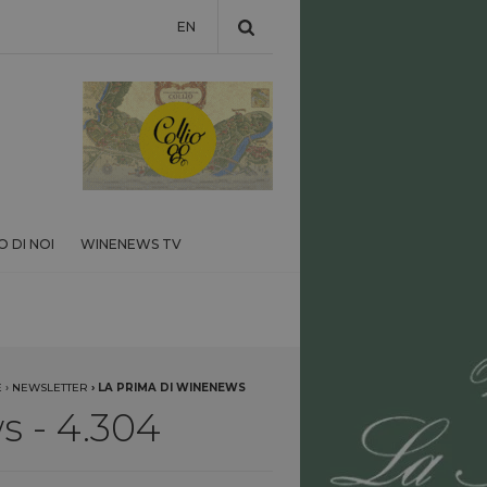
EN
 DI NOI
WINENEWS TV
E
›
NEWSLETTER
›
LA PRIMA DI WINENEWS
 - 4.304