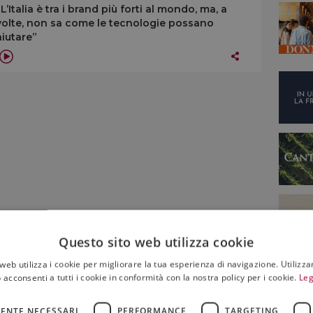
“L’Italia è tra i brand più forti al mondo, ma, a
volte, non sa come le tecnologie possano
aiutare”
Questo sito web utilizza cookie
web utilizza i cookie per migliorare la tua esperienza di navigazione. Utilizza
 acconsenti a tutti i cookie in conformità con la nostra policy per i cookie.
Leg
ENTE NECESSARI
PERFORMANCE
TARGETING