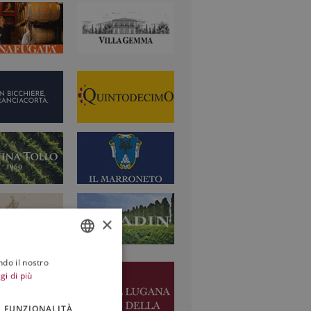
×
ndo il nostro
ITALIAN
gi di più
ENGLISH
FUNZIONALITÀ