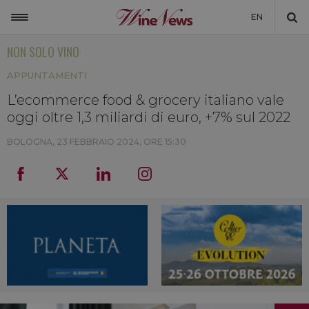
EN
NON SOLO VINO
ITALIA
APPUNTAMENTI
MONDO
L’ecommerce food & grocery italiano vale
NON SOLO VINO
oggi oltre 1,3 miliardi di euro, +7% sul 2022
NEWSLETTER
BOLOGNA,
23 FEBBRAIO 2024, ORE 15:30
LA CANTINA DI WINENEWS
DICONO DI NOI
WINENEWS TV