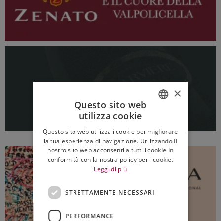
×
Questo sito web
utilizza cookie
ITALIAN
Questo sito web utilizza i cookie per migliorare
ENGLISH
la tua esperienza di navigazione. Utilizzando il
nostro sito web acconsenti a tutti i cookie in
conformità con la nostra policy per i cookie.
Leggi di più
STRETTAMENTE NECESSARI
PERFORMANCE