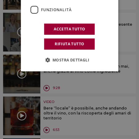
7:06
FUNZIONALITÀ
VIDEO
Vini no-low: per alcuni un pezzo di presente
ACCETTA TUTTO
e futuro del vino, per altri meno ...
RIFIUTA TUTTO
12:42
MOSTRA DETTAGLI
VIDEO
La mixology italiana cresce come non mai,
anche grazie al vino come ingrediente
9:28
VIDEO
Bere “locale” è possibile, anche andando
oltre il vino, con la riscoperta degli amari di
territorio
6:53