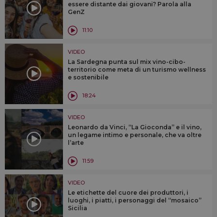
essere distante dai giovani? Parola alla
GenZ
11:10
VIDEO
La Sardegna punta sul mix vino-cibo-
territorio come meta di un turismo wellness
e sostenibile
18:24
VIDEO
Leonardo da Vinci, “La Gioconda” e il vino,
un legame intimo e personale, che va oltre
l’arte
11:59
VIDEO
Le etichette del cuore dei produttori, i
luoghi, i piatti, i personaggi del “mosaico”
Sicilia