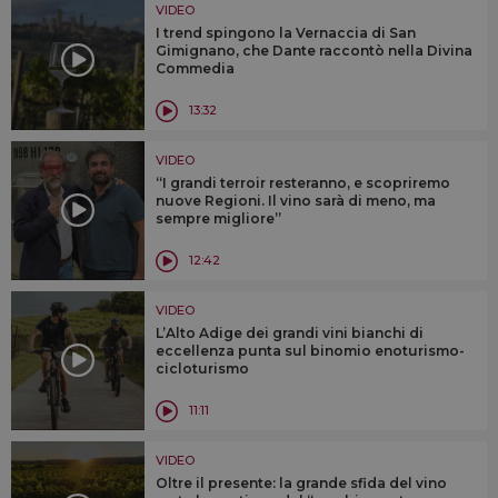
VIDEO
I trend spingono la Vernaccia di San
Gimignano, che Dante raccontò nella Divina
Commedia
13:32
VIDEO
“I grandi terroir resteranno, e scopriremo
nuove Regioni. Il vino sarà di meno, ma
sempre migliore”
12:42
VIDEO
L’Alto Adige dei grandi vini bianchi di
eccellenza punta sul binomio enoturismo-
cicloturismo
11:11
VIDEO
Oltre il presente: la grande sfida del vino