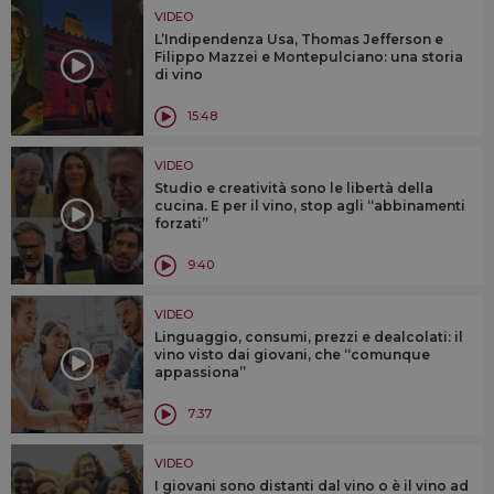
VIDEO
L’Indipendenza Usa, Thomas Jefferson e
Filippo Mazzei e Montepulciano: una storia
di vino
15:48
VIDEO
Studio e creatività sono le libertà della
cucina. E per il vino, stop agli “abbinamenti
forzati”
9:40
VIDEO
Linguaggio, consumi, prezzi e dealcolati: il
vino visto dai giovani, che “comunque
appassiona”
7:37
VIDEO
I giovani sono distanti dal vino o è il vino ad