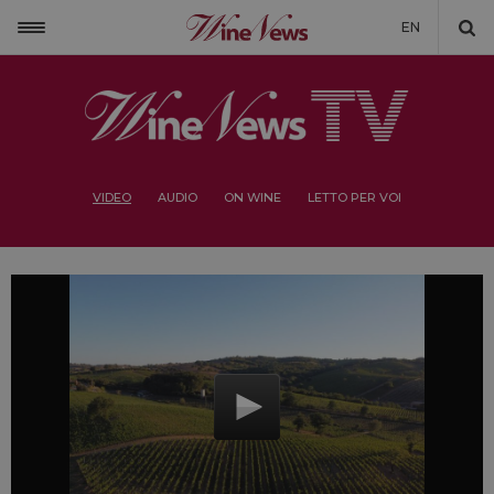
EN
VIDEO
AUDIO
ON WINE
LETTO PER VOI