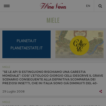
EN
ITALIA
MIELE
MONDO
NON SOLO VINO
NEWSLETTER
LA CANTINA DI WINENEWS
DICONO DI NOI
MIELE
“SE LE API SI ESTINGUONO RISCHIAMO UNA CARESTIA
WINENEWS TV
MONDIALE”: COSI’ L’ETOLOGO GIORGIO CELLI DESCRIVE IL GRAVE
SCENARIO CONSEGUENTE ALLA DEFINITIVA SCOMPARSA DEI
PREZIOSI INSETTI, CHE IN ITALIA SONO GIÁ DIMINUITI DEL 40-
50%
29 Luglio 2008
MIELE