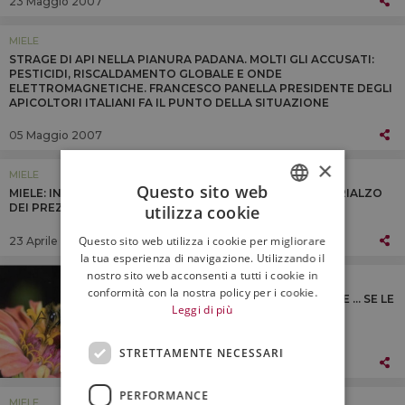
23 Maggio 2007
MIELE
STRAGE DI API NELLA PIANURA PADANA. MOLTI GLI ACCUSATI:
PESTICIDI, RISCALDAMENTO GLOBALE E ONDE
ELETTROMAGNETICHE. FRANCESCO PANELLA PRESIDENTE DEGLI
APICOLTORI ITALIANI FA IL PUNTO DELLA SITUAZIONE
05 Maggio 2007
×
MIELE
Questo sito web
MIELE: IN FLESSIONE L’IMPORT EXPORT 2006. LEGGERO RIALZO
DEI PREZZI INTERNAZIONALI
utilizza cookie
ITALIAN
Questo sito web utilizza i cookie per migliorare
23 Aprile 2007
ENGLISH
la tua esperienza di navigazione. Utilizzando il
nostro sito web acconsenti a tutti i cookie in
MIELE
conformità con la nostra policy per i cookie.
APITALIA: NON MANGEREMO PIU’ MIELE ... SE LE
Leggi di più
API CONTINUERANNO A SCOMPARIRE
STRETTAMENTE NECESSARI
06 Aprile 2007
PERFORMANCE
MIELE