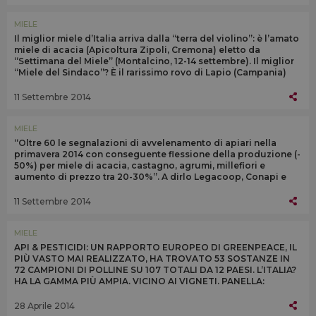
MIELE
Il miglior miele d’Italia arriva dalla “terra del violino”: è l’amato
miele di acacia (Apicoltura Zipoli, Cremona) eletto da
“Settimana del Miele” (Montalcino, 12-14 settembre). Il miglior
“Miele del Sindaco”? È il rarissimo rovo di Lapio (Campania)
11 Settembre 2014
MIELE
“Oltre 60 le segnalazioni di avvelenamento di apiari nella
primavera 2014 con conseguente flessione della produzione (-
50%) per miele di acacia, castagno, agrumi, millefiori e
aumento di prezzo tra 20-30%”. A dirlo Legacoop, Conapi e
Unaapi
11 Settembre 2014
MIELE
API & PESTICIDI: UN RAPPORTO EUROPEO DI GREENPEACE, IL
PIÙ VASTO MAI REALIZZATO, HA TROVATO 53 SOSTANZE IN
72 CAMPIONI DI POLLINE SU 107 TOTALI DA 12 PAESI. L’ITALIA?
HA LA GAMMA PIÙ AMPIA. VICINO AI VIGNETI. PANELLA:
“MODELLO AGRICOLO DEVE CAMBIARE”
28 Aprile 2014