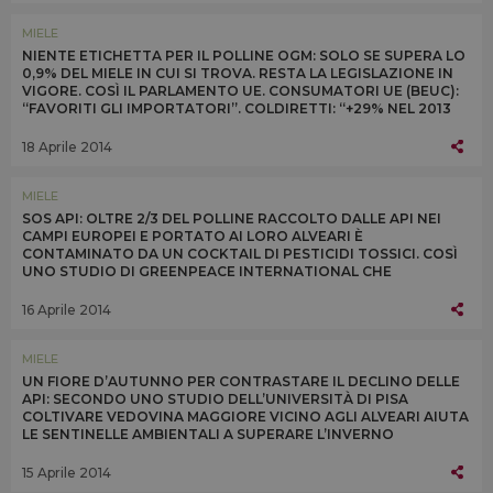
MIELE
NIENTE ETICHETTA PER IL POLLINE OGM: SOLO SE SUPERA LO
0,9% DEL MIELE IN CUI SI TROVA. RESTA LA LEGISLAZIONE IN
VIGORE. COSÌ IL PARLAMENTO UE. CONSUMATORI UE (BEUC):
“FAVORITI GLI IMPORTATORI”. COLDIRETTI: “+29% NEL 2013
L’IMPORT DI MIELE CINESE OGM”
18 Aprile 2014
MIELE
SOS API: OLTRE 2/3 DEL POLLINE RACCOLTO DALLE API NEI
CAMPI EUROPEI E PORTATO AI LORO ALVEARI È
CONTAMINATO DA UN COCKTAIL DI PESTICIDI TOSSICI. COSÌ
UNO STUDIO DI GREENPEACE INTERNATIONAL CHE
PROTESTA ALLA BAYER IN GERMANIA: “SMETTILA DI
UCCIDERCI”
16 Aprile 2014
MIELE
UN FIORE D’AUTUNNO PER CONTRASTARE IL DECLINO DELLE
API: SECONDO UNO STUDIO DELL’UNIVERSITÀ DI PISA
COLTIVARE VEDOVINA MAGGIORE VICINO AGLI ALVEARI AIUTA
LE SENTINELLE AMBIENTALI A SUPERARE L’INVERNO
FORNENDO POLLINE E NETTARE QUANDO SONO PIÙ CARENTI
15 Aprile 2014