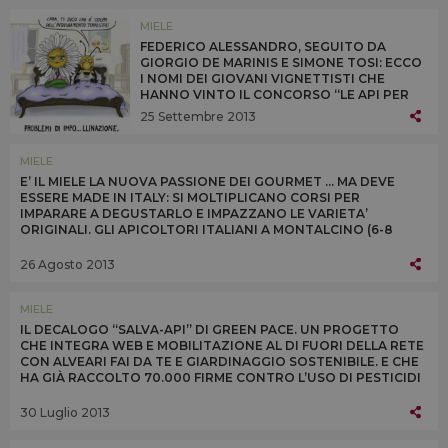
MIELE
FEDERICO ALESSANDRO, SEGUITO DA
GIORGIO DE MARINIS E SIMONE TOSI: ECCO
I NOMI DEI GIOVANI VIGNETTISTI CHE
HANNO VINTO IL CONCORSO “LE API PER
UN’AGRICOLTURA DUREVOLE” DI UNAAPI,
25 Settembre 2013
CONAPI E AAPI E PATROCINATO DA SLOW
FOOD ITALIA E GREEN PEACE
MIELE
E’ IL MIELE LA NUOVA PASSIONE DEI GOURMET ... MA DEVE
ESSERE MADE IN ITALY: SI MOLTIPLICANO CORSI PER
IMPARARE A DEGUSTARLO E IMPAZZANO LE VARIETA’
ORIGINALI. GLI APICOLTORI ITALIANI A MONTALCINO (6-8
SETTEMBRE) CON DEGUSTAZIONI DI TUTTI I TIPI
26 Agosto 2013
MIELE
IL DECALOGO “SALVA-API” DI GREEN PACE. UN PROGETTO
CHE INTEGRA WEB E MOBILITAZIONE AL DI FUORI DELLA RETE
CON ALVEARI FAI DA TE E GIARDINAGGIO SOSTENIBILE. E CHE
HA GIÀ RACCOLTO 70.000 FIRME CONTRO L’USO DI PESTICIDI
DANNOSI
30 Luglio 2013