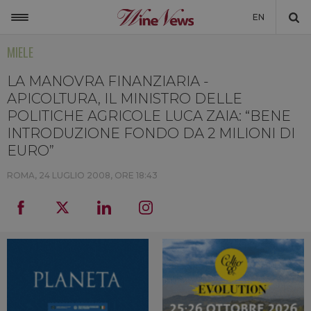
EN
MIELE
ITALIA
MONDO
LA MANOVRA FINANZIARIA -
APICOLTURA, IL MINISTRO DELLE
NON SOLO VINO
POLITICHE AGRICOLE LUCA ZAIA: “BENE
INTRODUZIONE FONDO DA 2 MILIONI DI
NEWSLETTER
EURO”
LA CANTINA DI WINENEWS
ROMA,
24 LUGLIO 2008, ORE 18:43
DICONO DI NOI
WINENEWS TV