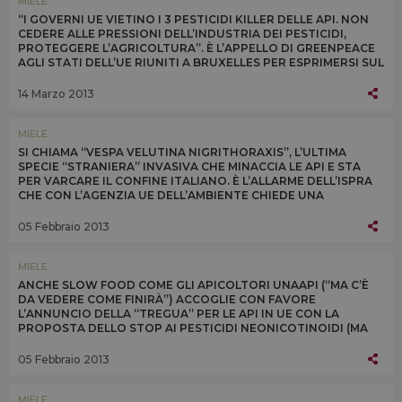
MIELE
“I GOVERNI UE VIETINO I 3 PESTICIDI KILLER DELLE API. NON
CEDERE ALLE PRESSIONI DELL’INDUSTRIA DEI PESTICIDI,
PROTEGGERE L’AGRICOLTURA”. È L’APPELLO DI GREENPEACE
AGLI STATI DELL’UE RIUNITI A BRUXELLES PER ESPRIMERSI SUL
DIVIETO A 3 NEONICOTINOIDI
14 Marzo 2013
MIELE
SI CHIAMA “VESPA VELUTINA NIGRITHORAXIS”, L’ULTIMA
SPECIE “STRANIERA” INVASIVA CHE MINACCIA LE API E STA
PER VARCARE IL CONFINE ITALIANO. È L’ALLARME DELL’ISPRA
CHE CON L’AGENZIA UE DELL’AMBIENTE CHIEDE UNA
REGOLAMENTAZIONE PER AFFRONTARE IL PROBLEMA
05 Febbraio 2013
MIELE
ANCHE SLOW FOOD COME GLI APICOLTORI UNAAPI (“MA C’È
DA VEDERE COME FINIRÀ”) ACCOGLIE CON FAVORE
L’ANNUNCIO DELLA “TREGUA” PER LE API IN UE CON LA
PROPOSTA DELLO STOP AI PESTICIDI NEONICOTINOIDI (MA
SOLO PER 3 VARIETÀ) PER 2 ANNI DA LUGLIO 2013
05 Febbraio 2013
MIELE