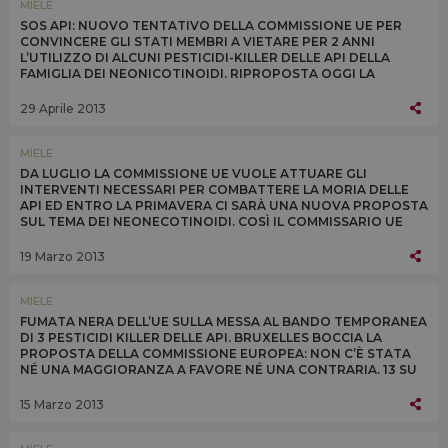
MIELE
SOS API: NUOVO TENTATIVO DELLA COMMISSIONE UE PER
CONVINCERE GLI STATI MEMBRI A VIETARE PER 2 ANNI
L’UTILIZZO DI ALCUNI PESTICIDI-KILLER DELLE API DELLA
FAMIGLIA DEI NEONICOTINOIDI. RIPROPOSTA OGGI LA
QUESTIONE ALLO SPECIALE COMITATO UE DI APPELLO
29 Aprile 2013
MIELE
DA LUGLIO LA COMMISSIONE UE VUOLE ATTUARE GLI
INTERVENTI NECESSARI PER COMBATTERE LA MORIA DELLE
API ED ENTRO LA PRIMAVERA CI SARÀ UNA NUOVA PROPOSTA
SUL TEMA DEI NEONECOTINOIDI. COSÌ IL COMMISSARIO UE
ALLA SALUTE TONIO BORG OGGI A BRUXELLES
19 Marzo 2013
MIELE
FUMATA NERA DELL’UE SULLA MESSA AL BANDO TEMPORANEA
DI 3 PESTICIDI KILLER DELLE API. BRUXELLES BOCCIA LA
PROPOSTA DELLA COMMISSIONE EUROPEA: NON C’È STATA
NÉ UNA MAGGIORANZA A FAVORE NÉ UNA CONTRARIA. 13 SU
27 I SÌ, TRA CUI QUELLO DELL’ITALIA
15 Marzo 2013