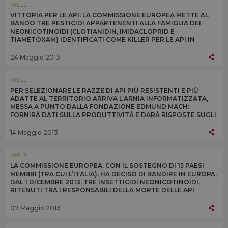
MIELE
VITTORIA PER LE API: LA COMMISSIONE EUROPEA METTE AL
BANDO TRE PESTICIDI APPARTENENTI ALLA FAMIGLIA DEI
NEONICOTINOIDI (CLOTIANIDIN, IMIDACLOPRID E
TIAMETOXAM) IDENTIFICATI COME KILLER PER LE API IN
EUROPA. RESTRIZIONE IN VIGORE DALL’1 DICEMBRE 2013
24 Maggio 2013
MIELE
PER SELEZIONARE LE RAZZE DI API PIÙ RESISTENTI E PIÙ
ADATTE AL TERRITORIO ARRIVA L’ARNIA INFORMATIZZATA,
MESSA A PUNTO DALLA FONDAZIONE EDMUND MACH:
FORNIRÀ DATI SULLA PRODUTTIVITÀ E DARÀ RISPOSTE SUGLI
EFFETTI NEGATIVI DEGLI AGROFARMACI
14 Maggio 2013
MIELE
LA COMMISSIONE EUROPEA, CON IL SOSTEGNO DI 15 PAESI
MEMBRI (TRA CUI L’ITALIA), HA DECISO DI BANDIRE IN EUROPA,
DAL 1 DICEMBRE 2013, TRE INSETTICIDI NEONICOTINOIDI,
RITENUTI TRA I RESPONSABILI DELLA MORTE DELLE API
07 Maggio 2013