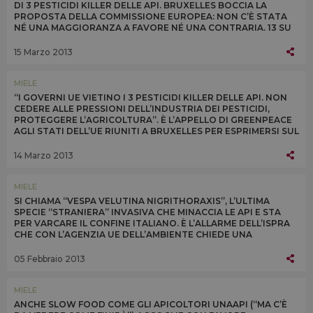
DI 3 PESTICIDI KILLER DELLE API. BRUXELLES BOCCIA LA
PROPOSTA DELLA COMMISSIONE EUROPEA: NON C’È STATA
NÉ UNA MAGGIORANZA A FAVORE NÉ UNA CONTRARIA. 13 SU
27 I SÌ, TRA CUI QUELLO DELL’ITALIA
15 Marzo 2013
MIELE
“I GOVERNI UE VIETINO I 3 PESTICIDI KILLER DELLE API. NON
CEDERE ALLE PRESSIONI DELL’INDUSTRIA DEI PESTICIDI,
PROTEGGERE L’AGRICOLTURA”. È L’APPELLO DI GREENPEACE
AGLI STATI DELL’UE RIUNITI A BRUXELLES PER ESPRIMERSI SUL
DIVIETO A 3 NEONICOTINOIDI
14 Marzo 2013
MIELE
SI CHIAMA “VESPA VELUTINA NIGRITHORAXIS”, L’ULTIMA
SPECIE “STRANIERA” INVASIVA CHE MINACCIA LE API E STA
PER VARCARE IL CONFINE ITALIANO. È L’ALLARME DELL’ISPRA
CHE CON L’AGENZIA UE DELL’AMBIENTE CHIEDE UNA
REGOLAMENTAZIONE PER AFFRONTARE IL PROBLEMA
05 Febbraio 2013
MIELE
ANCHE SLOW FOOD COME GLI APICOLTORI UNAAPI (“MA C’È