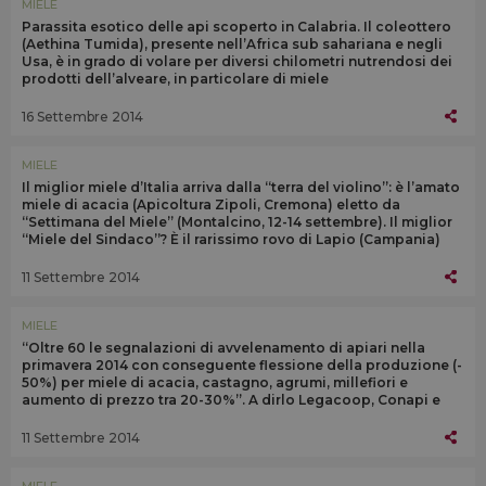
MIELE
Parassita esotico delle api scoperto in Calabria. Il coleottero
(Aethina Tumida), presente nell’Africa sub sahariana e negli
Usa, è in grado di volare per diversi chilometri nutrendosi dei
prodotti dell’alveare, in particolare di miele
16 Settembre 2014
MIELE
Il miglior miele d’Italia arriva dalla “terra del violino”: è l’amato
miele di acacia (Apicoltura Zipoli, Cremona) eletto da
“Settimana del Miele” (Montalcino, 12-14 settembre). Il miglior
“Miele del Sindaco”? È il rarissimo rovo di Lapio (Campania)
11 Settembre 2014
MIELE
“Oltre 60 le segnalazioni di avvelenamento di apiari nella
primavera 2014 con conseguente flessione della produzione (-
50%) per miele di acacia, castagno, agrumi, millefiori e
aumento di prezzo tra 20-30%”. A dirlo Legacoop, Conapi e
Unaapi
11 Settembre 2014
MIELE