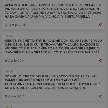
API & PESTICIDI: UN RAPPORTO EUROPEO DI GREENPEACE, IL
PIÙ VASTO MAI REALIZZATO, HA TROVATO 53 SOSTANZE IN
72 CAMPIONI DI POLLINE SU 107 TOTALI DA 12 PAESI. L’ITALIA?
HA LA GAMMA PIÙ AMPIA. VICINO AI VIGNETI. PANELLA:
“MODELLO AGRICOLO DEVE CAMBIARE”
28 Aprile 2014
MIELE
NIENTE ETICHETTA PER IL POLLINE OGM: SOLO SE SUPERA LO
0,9% DEL MIELE IN CUI SI TROVA. RESTA LA LEGISLAZIONE IN
VIGORE. COSÌ IL PARLAMENTO UE. CONSUMATORI UE (BEUC):
“FAVORITI GLI IMPORTATORI”. COLDIRETTI: “+29% NEL 2013
L’IMPORT DI MIELE CINESE OGM”
18 Aprile 2014
MIELE
SOS API: OLTRE 2/3 DEL POLLINE RACCOLTO DALLE API NEI
CAMPI EUROPEI E PORTATO AI LORO ALVEARI È
CONTAMINATO DA UN COCKTAIL DI PESTICIDI TOSSICI. COSÌ
UNO STUDIO DI GREENPEACE INTERNATIONAL CHE
PROTESTA ALLA BAYER IN GERMANIA: “SMETTILA DI
UCCIDERCI”
16 Aprile 2014
MIELE