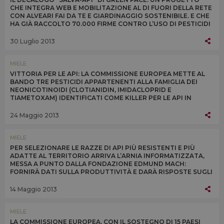
CHE INTEGRA WEB E MOBILITAZIONE AL DI FUORI DELLA RETE
CON ALVEARI FAI DA TE E GIARDINAGGIO SOSTENIBILE. E CHE
HA GIÀ RACCOLTO 70.000 FIRME CONTRO L’USO DI PESTICIDI
DANNOSI
30 Luglio 2013
MIELE
VITTORIA PER LE API: LA COMMISSIONE EUROPEA METTE AL
BANDO TRE PESTICIDI APPARTENENTI ALLA FAMIGLIA DEI
NEONICOTINOIDI (CLOTIANIDIN, IMIDACLOPRID E
TIAMETOXAM) IDENTIFICATI COME KILLER PER LE API IN
EUROPA. RESTRIZIONE IN VIGORE DALL’1 DICEMBRE 2013
24 Maggio 2013
MIELE
PER SELEZIONARE LE RAZZE DI API PIÙ RESISTENTI E PIÙ
ADATTE AL TERRITORIO ARRIVA L’ARNIA INFORMATIZZATA,
MESSA A PUNTO DALLA FONDAZIONE EDMUND MACH:
FORNIRÀ DATI SULLA PRODUTTIVITÀ E DARÀ RISPOSTE SUGLI
EFFETTI NEGATIVI DEGLI AGROFARMACI
14 Maggio 2013
MIELE
LA COMMISSIONE EUROPEA, CON IL SOSTEGNO DI 15 PAESI