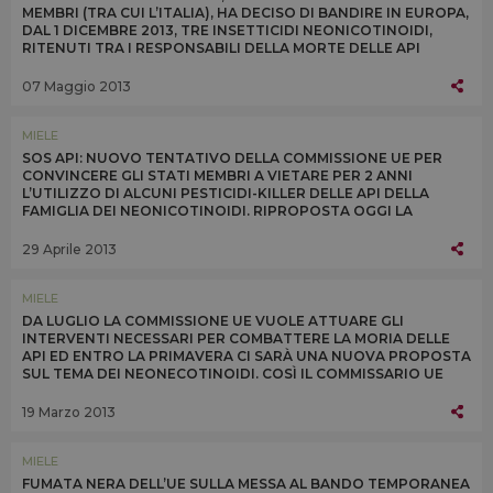
MEMBRI (TRA CUI L’ITALIA), HA DECISO DI BANDIRE IN EUROPA,
DAL 1 DICEMBRE 2013, TRE INSETTICIDI NEONICOTINOIDI,
RITENUTI TRA I RESPONSABILI DELLA MORTE DELLE API
07 Maggio 2013
MIELE
SOS API: NUOVO TENTATIVO DELLA COMMISSIONE UE PER
CONVINCERE GLI STATI MEMBRI A VIETARE PER 2 ANNI
L’UTILIZZO DI ALCUNI PESTICIDI-KILLER DELLE API DELLA
FAMIGLIA DEI NEONICOTINOIDI. RIPROPOSTA OGGI LA
QUESTIONE ALLO SPECIALE COMITATO UE DI APPELLO
29 Aprile 2013
MIELE
DA LUGLIO LA COMMISSIONE UE VUOLE ATTUARE GLI
INTERVENTI NECESSARI PER COMBATTERE LA MORIA DELLE
API ED ENTRO LA PRIMAVERA CI SARÀ UNA NUOVA PROPOSTA
SUL TEMA DEI NEONECOTINOIDI. COSÌ IL COMMISSARIO UE
ALLA SALUTE TONIO BORG OGGI A BRUXELLES
19 Marzo 2013
MIELE
FUMATA NERA DELL’UE SULLA MESSA AL BANDO TEMPORANEA