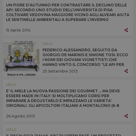
UN FIORE D’AUTUNNO PER CONTRASTARE IL DECLINO DELLE
API: SECONDO UNO STUDIO DELL’UNIVERSITÀ DI PISA
COLTIVARE VEDOVINA MAGGIORE VICINO AGLI ALVEARI AIUTA
LE SENTINELLE AMBIENTALI A SUPERARE L’INVERNO
FORNENDO POLLINE E NETTARE QUANDO SONO PIÙ CARENTI
15 Aprile 2014
MIELE
FEDERICO ALESSANDRO, SEGUITO DA
GIORGIO DE MARINIS E SIMONE TOSI: ECCO
I NOMI DEI GIOVANI VIGNETTISTI CHE
HANNO VINTO IL CONCORSO “LE API PER
UN’AGRICOLTURA DUREVOLE” DI UNAAPI,
25 Settembre 2013
CONAPI E AAPI E PATROCINATO DA SLOW
FOOD ITALIA E GREEN PEACE
MIELE
E’ IL MIELE LA NUOVA PASSIONE DEI GOURMET ... MA DEVE
ESSERE MADE IN ITALY: SI MOLTIPLICANO CORSI PER
IMPARARE A DEGUSTARLO E IMPAZZANO LE VARIETA’
ORIGINALI. GLI APICOLTORI ITALIANI A MONTALCINO (6-8
SETTEMBRE) CON DEGUSTAZIONI DI TUTTI I TIPI
26 Agosto 2013
MIELE
IL DECALOGO “SALVA-API” DI GREEN PACE. UN PROGETTO