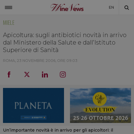
EN
MIELE
ITALIA
MONDO
Apicoltura: sugli antibiotici novità in arrivo
dal Ministero della Salute e dall’Istituto
NON SOLO VINO
Superiore di Sanità
NEWSLETTER
ROMA,
23 NOVEMBRE 2006, ORE 09:03
LA CANTINA DI WINENEWS
DICONO DI NOI
WINENEWS TV
Un’importante novità è in arrivo per gli apicoltori: il