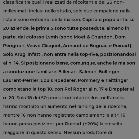
classifica tra quelli realizzati da récoltant e dei 23 non-
millesimati inclusi nello studio, solo due compaiono nella
lista e sono entrambi della maison.
Capitolo popolarità: su
20 aziende, le prime 5 sono tutte possedute, almeno in
parte, dal colosso Lvmh (sono Moet & Chandon, Dom
Pérignon, Veuve Clicquot, Armand de Brignac e Ruinart).
Solo Krug, infatti, non entra nella top-five, posizionandosi
al n. 14. Si posizionano bene, comunque, anche le maison
a conduzione familiare: Billecart-Salmon, Bollinger,
Laurent-Perrier, Louis Roederer, Pommery e Taittinger
completano la top 10, con Pol Roger al n. 17 e Drappier al
n. 20.
Solo 18 dei 50 produttori totali inclusi nell’analisi
hanno mostrato un aumento nel ranking delle ricerche,
mentre 16 non hanno registrato cambiamenti e altri 16
hanno perso posizioni: per Ruinart (+20%) la crescita
maggiore in questo senso. Nessun produttore di