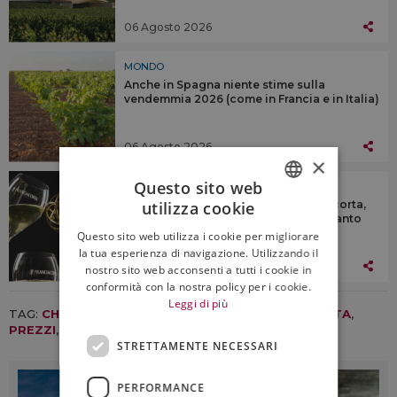
06 Agosto 2026
MONDO
Anche in Spagna niente stime sulla
vendemmia 2026 (come in Francia e in Italia)
06 Agosto 2026
×
Questo sito web
MONDO
Le star degli Emmy brindano Franciacorta,
utilizza cookie
ITALIAN
che lega il suo brand a marchi altrettanto
prestigiosi
Questo sito web utilizza i cookie per migliorare
ENGLISH
la tua esperienza di navigazione. Utilizzando il
04 Agosto 2026
nostro sito web acconsenti a tutti i cookie in
conformità con la nostra policy per i cookie.
Leggi di più
TAG:
CHAMPAGNE
,
FIDUCIA
,
FINE WINES
,
POPOLARITA
,
PREZZI
,
WINE LISTER
STRETTAMENTE NECESSARI
PERFORMANCE