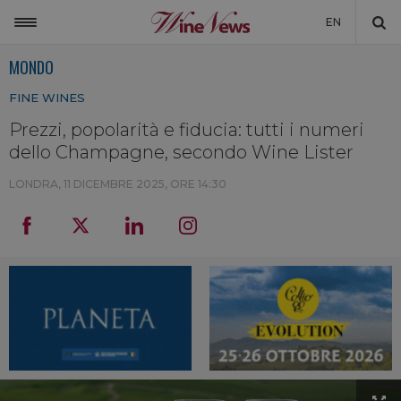
EN
MONDO
ITALIA
FINE WINES
MONDO
Prezzi, popolarità e fiducia: tutti i numeri
NON SOLO VINO
dello Champagne, secondo Wine Lister
NEWSLETTER
LONDRA,
11 DICEMBRE 2025, ORE 14:30
LA CANTINA DI WINENEWS
DICONO DI NOI
WINENEWS TV