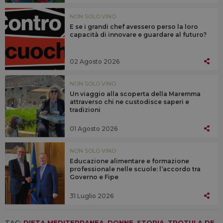
NON SOLO VINO
E se i grandi chef avessero perso la loro
capacità di innovare e guardare al futuro?
02 Agosto 2026
NON SOLO VINO
Un viaggio alla scoperta della Maremma
attraverso chi ne custodisce saperi e
tradizioni
01 Agosto 2026
NON SOLO VINO
Educazione alimentare e formazione
professionale nelle scuole: l’accordo tra
Governo e Fipe
31 Luglio 2026
TAG:
DIETA MEDITERRANEA
,
DONNE
,
STORIA
,
TROTULA DE