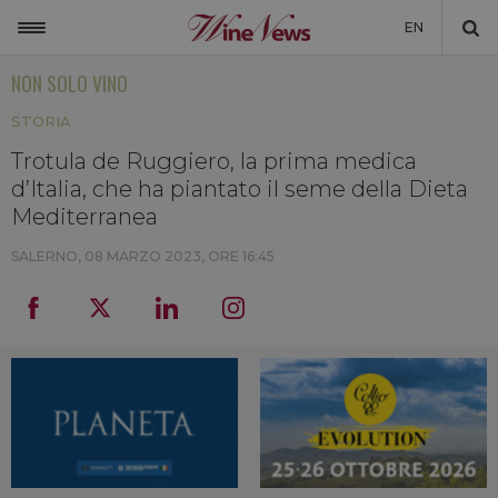
EN
NON SOLO VINO
ITALIA
STORIA
MONDO
Trotula de Ruggiero, la prima medica
NON SOLO VINO
d’Italia, che ha piantato il seme della Dieta
NEWSLETTER
Mediterranea
LA CANTINA DI WINENEWS
SALERNO,
08 MARZO 2023, ORE 16:45
DICONO DI NOI
WINENEWS TV