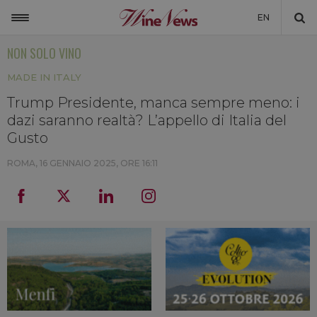
EN
NON SOLO VINO
ITALIA
MADE IN ITALY
MONDO
Trump Presidente, manca sempre meno: i
NON SOLO VINO
dazi saranno realtà? L’appello di Italia del
NEWSLETTER
Gusto
LA CANTINA DI WINENEWS
ROMA,
16 GENNAIO 2025, ORE 16:11
DICONO DI NOI
WINENEWS TV