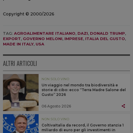
Copyright © 2000/2026
TAG:
AGROALIMENTARE ITALIANO
,
DAZI
,
DONALD TRUMP
,
EXPORT
,
GOVERNO MELONI
,
IMPRESE
,
ITALIA DEL GUSTO
,
MADE IN ITALY
,
USA
ALTRI ARTICOLI
NON SOLO VINO
Un viaggio nel mondo tra biodiversità e
storie di cibo: ecco “Terra Madre Salone del
Gusto” 2026
06 Agosto 2026
NON SOLO VINO
ColtivaItalia da record, il Governo stanzia 1
miliardo di euro per gli investimenti in