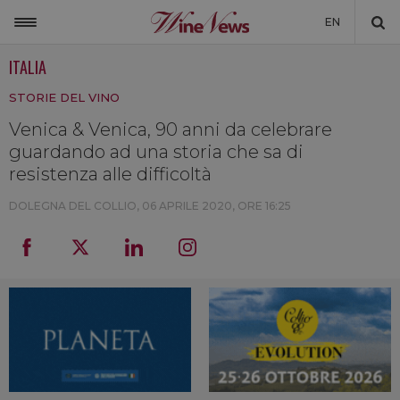
EN
ITALIA
ITALIA
STORIE DEL VINO
MONDO
Venica & Venica, 90 anni da celebrare
NON SOLO VINO
guardando ad una storia che sa di
NEWSLETTER
resistenza alle difficoltà
LA CANTINA DI WINENEWS
DOLEGNA DEL COLLIO,
06 APRILE 2020, ORE 16:25
DICONO DI NOI
WINENEWS TV