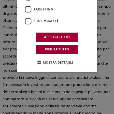
ultimi 10 anni durante i quali è scomparso anche un campo
TARGETING
di grano su cinque con la perdita di quasi mezzo milione di
ettari coltivati” afferma il presidente Coldiretti Ettore
FUNZIONALITÀ
Prandini, nel sottolineare l’importanza di intervenire per
contenere il caro energia ed i costi di produzione con
ACCETTA TUTTO
misure immediate per salvare aziende e stalle e strutturali
per programmare il futuro. “Occorre lavorare da subito per
RIFIUTA TUTTO
accordi di filiera tra imprese agricole ed industriali con
MOSTRA DETTAGLI
precisi obiettivi qualitativi e quantitativi e prezzi equi che
non scendano mai sotto i costi di produzione come
prevede la nuova legge di contrasto alle pratiche sleali ma
è necessario investire per aumentare produzione e le rese
dei terreni con bacini di accumulo delle acque piovane per
combattere la siccità ma serve anche contrastare
seriamente l’invasione della fauna selvatica che sta
costringendo in molte zone interne all’abbandono nei