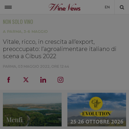
EN
NON SOLO VINO
ITALIA
A PARMA, 3-6 MAGGIO
MONDO
Vitale, ricco, in crescita all’export,
NON SOLO VINO
preoccupato: l’agroalimentare italiano di
NEWSLETTER
scena a Cibus 2022
LA CANTINA DI WINENEWS
PARMA,
03 MAGGIO 2022, ORE 12:44
DICONO DI NOI
WINENEWS TV