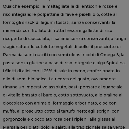
Qualche esempio: le maltagliatelle di lenticchie rosse e
riso integrale; le polpettine di fave e piselli bio, cotte al
forno; gli snack di legumi tostati, senza conservanti; la
merenda con frullato di frutta fresca e gallette di riso
ricoperte di cioccolato; il salame senza conservanti, a lunga
stagionatura; le cotolette vegetali di pollo; il prosciutto di
Parma da suini nutriti con semi oleosi ricchi di Omega 3; la
pasta senza glutine a base di riso integrale e alga Spirulina;
i filetti di alici con il 25% di sale in meno, confezionate in
olio di semi biologico. La ricerca del gusto, ovviamente,
rimane un imperativo assoluto, basti pensare al guanciale
di vitello brasato al barolo, cotto sottovuoto, alle praline al
cioccolato con anima di formaggio erborinato, cioè con
muffe, al prosciutto cotto al tartufo nero; agli scrigni con
gorgonzola e cioccolato rosa per i ripieni, alla glassa al
Marsala per piatti dolci e salati, alla tradizionale salsa verde