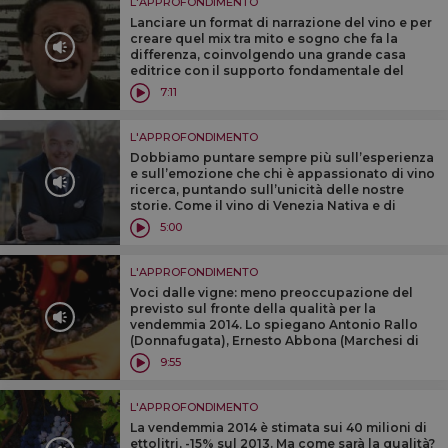
L'APPROFONDIMENTO
Lanciare un format di narrazione del vino e per
creare quel mix tra mito e sogno che fa la
differenza, coinvolgendo una grande casa
editrice con il supporto fondamentale del
“pubblico”: la provocazione, lanciata da
7:11
WineNews, da Philippe Daverio
L'APPROFONDIMENTO
Dobbiamo puntare sempre più sull’esperienza
e sull’emozione che chi è appassionato di vino
ricerca, puntando sull’unicità delle nostre
storie. Come il vino di Venezia Nativa e di
Venissa, che dopo bianco, oggi è anche rosso”.
5:00
Parola di Gianluca Bisol
L'APPROFONDIMENTO
Voci dalle vigne: meno preoccupazione del
previsto sul fronte della qualità per la
vendemmia 2014. Lo spiegano Antonio Rallo
(Donnafugata), Ernesto Abbona (Marchesi di
Barolo), Michele Bernetti (Umani Ronchi) ed
9:55
Enrico Viglierchio (Castello Banfi)
L'APPROFONDIMENTO
La vendemmia 2014 è stimata sui 40 milioni di
ettolitri, -15% sul 2013. Ma come sarà la qualità?