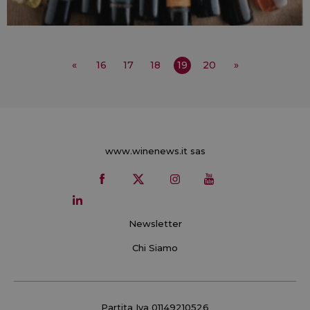
«
16
17
18
19
20
»
www.winenews.it sas
Newsletter
Chi Siamo
Partita Iva 01149210526