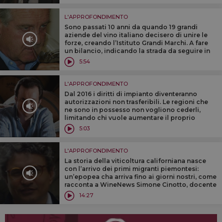
L'APPROFONDIMENTO
Sono passati 10 anni da quando 19 grandi
aziende del vino italiano decisero di unire le
forze, creando l’Istituto Grandi Marchi. A fare
un bilancio, indicando la strada da seguire in
futuro, è il presidente dell’Istituto, Piero
5:54
Antinori, a WineNews
L'APPROFONDIMENTO
Dal 2016 i diritti di impianto diventeranno
autorizzazioni non trasferibili. Le regioni che
ne sono in possesso non vogliono cederli,
limitando chi vuole aumentare il proprio
vigneto. A spiegare la situazione il presidente
5:03
Uiv, Domenico Zonin
L'APPROFONDIMENTO
La storia della viticoltura californiana nasce
con l’arrivo dei primi migranti piemontesi:
un’epopea cha arriva fino ai giorni nostri, come
racconta a WineNews Simone Cinotto, docente
dell’Università di Scienze Gastronomiche di
14:27
Pollenzo