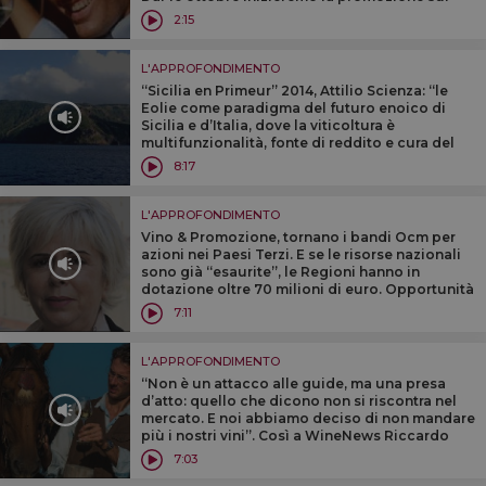
mercati extra Ue”. Così Antonio Rallo
2:15
presidente Assovini
L'APPROFONDIMENTO
“Sicilia en Primeur” 2014, Attilio Scienza: “le
Eolie come paradigma del futuro enoico di
Sicilia e d’Italia, dove la viticoltura è
multifunzionalità, fonte di reddito e cura del
paesaggio, ormai imprescindibile per
8:17
produzione e mercato del vino”
L'APPROFONDIMENTO
Vino & Promozione, tornano i bandi Ocm per
azioni nei Paesi Terzi. E se le risorse nazionali
sono già “esaurite”, le Regioni hanno in
dotazione oltre 70 milioni di euro. Opportunità
e criticità nell’analisi di Silvana Ballotta
7:11
(Business Strategies)
L'APPROFONDIMENTO
“Non è un attacco alle guide, ma una presa
d’atto: quello che dicono non si riscontra nel
mercato. E noi abbiamo deciso di non mandare
più i nostri vini”. Così a WineNews Riccardo
Lepri, alla guida di Montauto, realtà bianchista
7:03
della Maremma