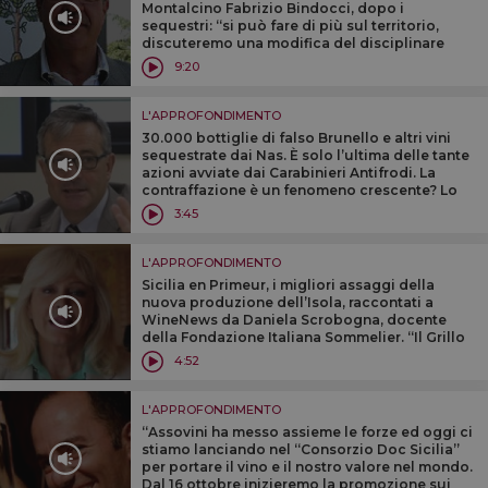
Montalcino Fabrizio Bindocci, dopo i
sequestri: “si può fare di più sul territorio,
discuteremo una modifica del disciplinare
sulla vendita di uve e vino sfuso, con
9:20
comunicazione preventiva al Consorzio”
L'APPROFONDIMENTO
30.000 bottiglie di falso Brunello e altri vini
sequestrate dai Nas. È solo l’ultima delle tante
azioni avviate dai Carabinieri Antifrodi. La
contraffazione è un fenomeno crescente? Lo
abbiamo chiesto a Oreste Gerini direttore Icqrf
3:45
Firenze
L'APPROFONDIMENTO
Sicilia en Primeur, i migliori assaggi della
nuova produzione dell’Isola, raccontati a
WineNews da Daniela Scrobogna, docente
della Fondazione Italiana Sommelier. “Il Grillo
spicca su tutti, ma il vero patrimonio sono le
4:52
microzone”
L'APPROFONDIMENTO
“Assovini ha messo assieme le forze ed oggi ci
stiamo lanciando nel “Consorzio Doc Sicilia”
per portare il vino e il nostro valore nel mondo.
Dal 16 ottobre inizieremo la promozione sui