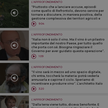
L'APPROFONDIMENTO
“Piuttosto che a lanciare accuse, episodi
come quello di Refrontolo, devono servire per
tornare a discutere, in maniera positiva, della
gestione complessiva dei territori agricoli e
vitivinicoli”. Così a WineNews il professor
9:04
Attilio Scienza
L'APPROFONDIMENTO
“Italia non è solo il vino. Ma il vino è un pilastro
importante del nostro Paese, per tutto quello
che porta con sé. Bisogna ringraziare il
Governo per aver guidato questa operazione”.
Così Roberto Arditti Direttore Affari
1:09
Istituzionali Expo 2015
L'APPROFONDIMENTO
“Il vino sarà in mezzo ad uno spazio digitale,
chi entra, toccherà la materia: potrà vederla
annusarla e capirne il ciclo. Speriamo di
incentivare a produrre vino”. L’architetto Italo
Rota, svela a Winenews il “suo Padiglione del
3:20
Vino ad Expo 2015
L'APPROFONDIMENTO
“Dalla terra viene tutto, diceva Senofonte. E