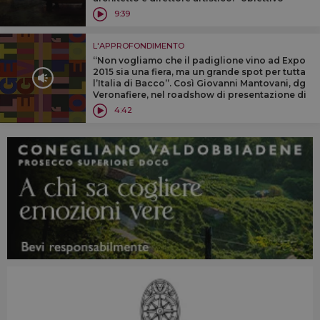
emozionare i visitatori con un percorso che
9:39
coinvolga i cinque sensi”
L'APPROFONDIMENTO
“Non vogliamo che il padiglione vino ad Expo
2015 sia una fiera, ma un grande spot per tutta
l’Italia di Bacco”. Così Giovanni Mantovani, dg
Veronafiere, nel roadshow di presentazione di
“Vino - A taste of Italy”. Tra obiettivi,
4:42
opportunità e costi