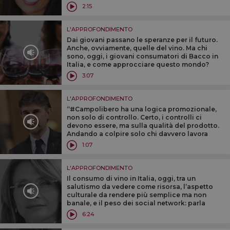
nel 2013 ha venduto 1,5 miliardi di dollari di
2:15
vino
L'APPROFONDIMENTO
Dai giovani passano le speranze per il futuro.
Anche, ovviamente, quelle del vino. Ma chi
sono, oggi, i giovani consumatori di Bacco in
Italia, e come approcciare questo mondo?
Risponde la sociologa dei consumi Marilena
3:07
Colussi
L'APPROFONDIMENTO
“#Campolibero ha una logica promozionale,
non solo di controllo. Certo, i controlli ci
devono essere, ma sulla qualità del prodotto.
Andando a colpire solo chi davvero lavora
male”. Così Andrea Olivero vice ministro
1:07
Agricoltura
L'APPROFONDIMENTO
Il consumo di vino in Italia, oggi, tra un
salutismo da vedere come risorsa, l’aspetto
culturale da rendere più semplice ma non
banale, e il peso dei social network: parla
Marilena Colussi, tra le più attente studiose ed
6:24
analiste dei trend di consumo