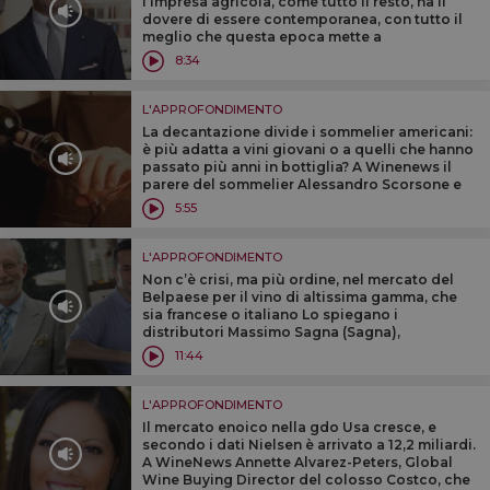
l’impresa agricola, come tutto il resto, ha il
dovere di essere contemporanea, con tutto il
meglio che questa epoca mette a
disposizione”. Così uno degli imprenditori top
8:34
del Belpaese, Brunello Cucinelli
L'APPROFONDIMENTO
La decantazione divide i sommelier americani:
è più adatta a vini giovani o a quelli che hanno
passato più anni in bottiglia? A Winenews il
parere del sommelier Alessandro Scorsone e
del maitre di Enoteca Pinchiorri, Alessandro
5:55
Tomberli
L'APPROFONDIMENTO
Non c’è crisi, ma più ordine, nel mercato del
Belpaese per il vino di altissima gamma, che
sia francese o italiano Lo spiegano i
distributori Massimo Sagna (Sagna),
presidente del Club Excellence, e Marcello
11:44
Meregalli (Gruppo Meregalli)
L'APPROFONDIMENTO
Il mercato enoico nella gdo Usa cresce, e
secondo i dati Nielsen è arrivato a 12,2 miliardi.
A WineNews Annette Alvarez-Peters, Global
Wine Buying Director del colosso Costco, che