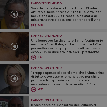
L'APPROFONDIMENTO
Voci dal backstage: a tu per tu con Charlie
Arturaola, nelle riprese di “The Duel of Wine”
nel Salone dei 500 a Firenze. “Una storia di
mistero, teatro e passione per rendere il vino
più accessibile a tutti. E con tanti importanti
5:18
territori d’Italia”
L'APPROFONDIMENTO
Una legge per far diventare il vino “patrimonio
nazionale” dell’Italia, anche “formalmente”, e
per mettere in campo politiche attive in vista di
expo 2015: lo dice a WineNews il presidente
della Commissione Agricoltura alla Camera
1:40
Luca Sani
L'APPROFONDIMENTO
“Troppo spesso ci scordiamo che il vino, prima
di tutto, deve essere remunerativo per chi lo
produce. Non possiamo continuare a
raccontarci che sia tutto rose e fiori”. Così
Ruenza Santandrea, alla guida del colosso
6:32
cooperativo Cevico, ad Assoenologi
L'APPROFONDIMENTO
Il presidente del Consorzio del Brunello di