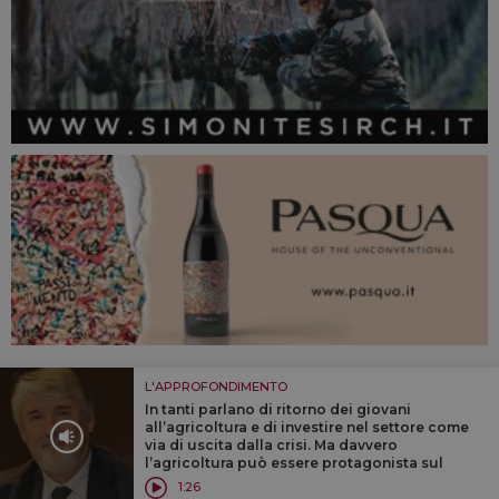
L'APPROFONDIMENTO
In tanti parlano di ritorno dei giovani
all’agricoltura e di investire nel settore come
via di uscita dalla crisi. Ma davvero
l’agricoltura può essere protagonista sul
fronte dell’occupazione? A Winenews il
1:26
Ministro del Lavoro, Giuliano Poletti