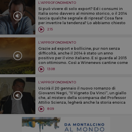
L'APPROFONDIMENTO
Si può vivere di solo export? Ed i consumi in
Italia sono davvero al minimo storico, o il 2014
lascia qualche segnale di ripresa? Cosa fare
per invertire la tendenza? Lo abbiamo chiesto
al presdente dell’Unione Italiana Vini
2:15
Domenico Zonin
L'APPROFONDIMENTO
Grazie ad export e bollicine, pur non senza
difficoltà, anche il 2014 è stato un anno
positivo per il vino italiano. E si guarda al 2015
con ottimismo. Così a Winenews cantine come
Zonin, Donnafugata, Masi, Ferrari, Marchesi di
13:08
Barolo e Salcheto
L'APPROFONDIMENTO
Uscirà il 20 gennaio il nuovo romanzo di
Giovanni Negri, “Il Vigneto Da Vinci”, un giallo
che, al mistero della scomparsa del Professor
Attilio Scienza, legherà anche la storia enoica
di Leonardo Da Vinci. Ad anticipare la trama è
8:09
lo stesso autore