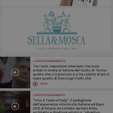
L'APPROFONDIMENTO
Tra i tanti, importanti interventi che sono
andati in scena al Salone del Gusto di Torino,
quello che ci è piaciuto e ci ha colpito di più è
stato quello di Don Luigi Ciotti, che
riproponiamo, per chi se lo fosse perso, in
18:40
versione quasi integrale
L'APPROFONDIMENTO
“Vino A Taste of Italy”, il padiglione
dell’esperienza vitivinicola italiana ad Expo
2015 di Milano raccontato da Italo Rota,
architetto e direttore artistico: “obiettivo