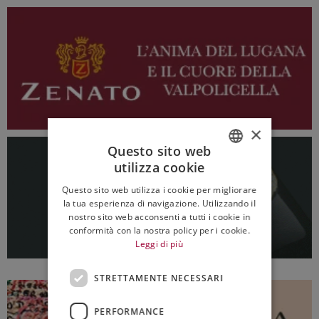
×
Questo sito web
utilizza cookie
ITALIAN
Questo sito web utilizza i cookie per migliorare
ENGLISH
la tua esperienza di navigazione. Utilizzando il
nostro sito web acconsenti a tutti i cookie in
conformità con la nostra policy per i cookie.
Leggi di più
STRETTAMENTE NECESSARI
PERFORMANCE