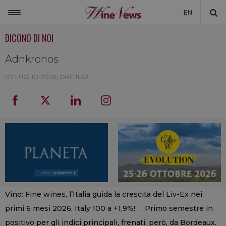
EN
DICONO DI NOI
ITALIA
MONDO
Adnkronos
NON SOLO VINO
07 LUGLIO 2026, ORE 11:43
NEWSLETTER
LA CANTINA DI WINENEWS
DICONO DI NOI
WINENEWS TV
Vino: Fine wines, l’Italia guida la crescita del Liv-Ex nei
primi 6 mesi 2026, Italy 100 a +1,9%! … Primo semestre in
positivo per gli indici principali, frenati, però, da Bordeaux.