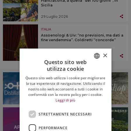
Franciacorta, a quella “dei 100 giorni”, in
Sicilia
29 Luglio 2026
ITALIA
Assoenologi & Uiv: “no previsioni, ma dati a
fine vendemmia”. Coldiretti “concorde”
×
29 Luglio 2026
Questo sito web
utilizza cookie
ITALIAN
Questo sito web utilizza i cookie per migliorare
ENGLISH
la tua esperienza di navigazione. Utilizzando il
nostro sito web acconsenti a tutti i cookie in
conformità con la nostra policy per i cookie.
Leggi di più
STRETTAMENTE NECESSARI
PERFORMANCE