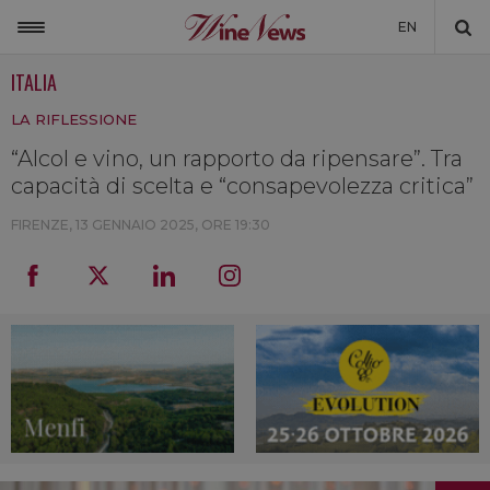
EN
ITALIA
ITALIA
LA RIFLESSIONE
MONDO
“Alcol e vino, un rapporto da ripensare”. Tra
NON SOLO VINO
capacità di scelta e “consapevolezza critica”
NEWSLETTER
FIRENZE,
13 GENNAIO 2025, ORE 19:30
LA CANTINA DI WINENEWS
DICONO DI NOI
WINENEWS TV