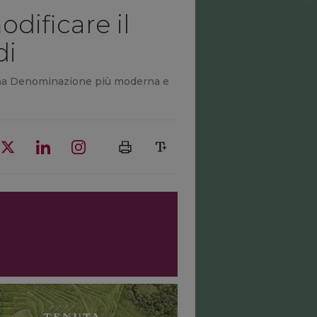
dificare il
di
r una Denominazione più moderna e