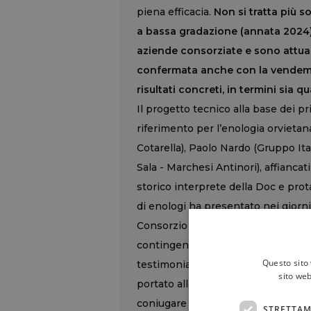
piena efficacia.
Non si tratta più s
a bassa gradazione (annata 2024) -
aziende consorziate e sono attua
confermata anche con la vendemm
risultati concreti, in termini sia q
Il progetto tecnico alla base dei pr
riferimento per l’enologia orvietan
Cotarella), Paolo Nardo (Gruppo Ita
Sala - Marchesi Antinori), affianca
storico interprete della Doc e prot
di enologi ha presentato nei giorni
Consorzio Tutela Vini di Orvieto, 
contingente possa tradursi in un’op
Questo sito 
testimoniare un significativo spiri
sito web
portato alla luce due vini dal profi
coniugare innovazione e coerenza s
STRETTAM