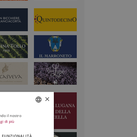
×
ndo il nostro
ITALIAN
gi di più
ENGLISH
FUNZIONALITÀ