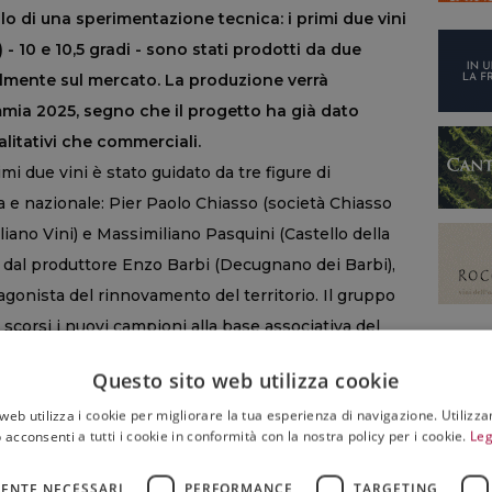
olo di una sperimentazione tecnica: i primi due vini
 10 e 10,5 gradi - sono stati prodotti da due
lmente sul mercato. La produzione verrà
ia 2025, segno che il progetto ha già dato
ualitativi che commerciali.
imi due vini è stato guidato da tre figure di
a e nazionale: Pier Paolo Chiasso (società Chiasso
liano Vini) e Massimiliano Pasquini (Castello della
ti dal produttore Enzo Barbi (Decugnano dei Barbi),
agonista del rinnovamento del territorio. Il gruppo
 scorsi i nuovi campioni alla base associativa del
con l’intento di dimostrare come un’esigenza
Questo sito web utilizza cookie
portunità concreta. L’iniziativa, oltre a
web utilizza i cookie per migliorare la tua esperienza di navigazione. Utilizza
to di coesione all’interno della Denominazione, ha
 acconsenti a tutti i cookie in conformità con la nostra policy per i cookie.
Leg
lo sorprendente: interpretazioni inedite, capaci di
tilistica, che aprono nuove prospettive.
ENTE NECESSARI
PERFORMANCE
TARGETING