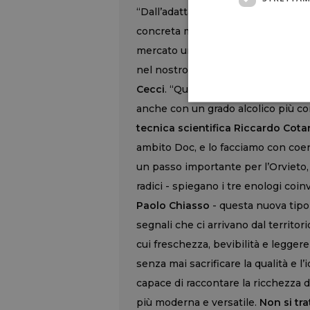
“Dall’adattamento climatico nasce un
concreta messa in commercio dei p
mercato una risposta reale: vini p
nel nostro territorio” commenta
i
Cecci
. “Questo risultato dimostra 
anche con un grado alcolico più co
tecnica scientifica Riccardo Cotar
ambito Doc, e lo facciamo con co
un passo importante per l’Orvieto
radici - spiegano i tre enologi coinv
Paolo Chiasso
- questa nuova tipolo
segnali che ci arrivano dal territor
cui freschezza, bevibilità e legge
senza mai sacrificare la qualità e l
capace di raccontare la ricchezza d
più moderna e versatile.
Non si tra