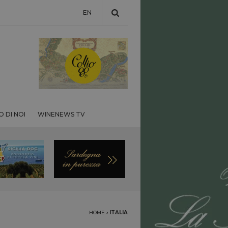
EN
 DI NOI
WINENEWS TV
HOME
›
ITALIA