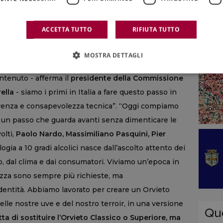
’idea di valore. Con la modifica al Disciplinare e la
rimi Orvieto Doc a bassa gradazione, offriamo al
ACCETTA TUTTO
RIFIUTA TUTTO
iù moderni, più leggeri, ma profondamente radicati
l presidente del Consorzio Orvieto Doc Vincenzo
MOSTRA DETTAGLI
che un vino può rimanere identitario e di qualità
ntenuto - afferma il
presidente della Commissione
ella
- siamo i primi in Italia a fare questo passo in
erenza e consapevolezza tecnica”. “Oggi compiamo
, un passo che guarda avanti senza dimenticare le
olti,
Paolo Nardo, Massimiliano Pasquini, Pier
gia a 10 gradi alcolici nasce dall’ascolto attento dei
io, dal clima e dai consumatori. Viviamo un’epoca in
rezza sono sempre più richieste, ma
’identità. Abbiamo lavorato per creare un Orvieto
elle nostre uve e del nostro terroir, in una versione
tta di sostituire l’Orvieto Classico o Superiore, ma