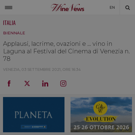
EN
ITALIA
ITALIA
BIENNALE
MONDO
Applausi, lacrime, ovazioni e … vino in
NON SOLO VINO
Laguna al Festival del Cinema di Venezia n.
NEWSLETTER
78
LA CANTINA DI WINENEWS
VENEZIA,
03 SETTEMBRE 2021, ORE 16:34
DICONO DI NOI
WINENEWS TV