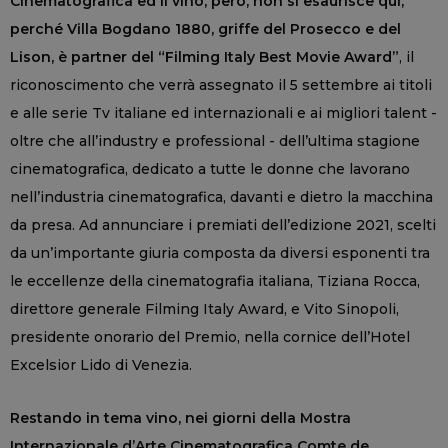
Cinematografica ed il vino, però, non si esaurisce qui,
perché Villa Bogdano 1880, griffe del Prosecco e del
Lison, è partner del “Filming Italy Best Movie Award”
, il
riconoscimento che verrà assegnato il 5 settembre ai titoli
e alle serie Tv italiane ed internazionali e ai migliori talent -
oltre che all’industry e professional - dell’ultima stagione
cinematografica, dedicato a tutte le donne che lavorano
nell’industria cinematografica, davanti e dietro la macchina
da presa. Ad annunciare i premiati dell’edizione 2021, scelti
da un’importante giuria composta da diversi esponenti tra
le eccellenze della cinematografia italiana, Tiziana Rocca,
direttore generale Filming Italy Award, e Vito Sinopoli,
presidente onorario del Premio, nella cornice dell’Hotel
Excelsior Lido di Venezia.
Restando in tema vino, nei giorni della Mostra
Internazionale d’Arte Cinematografica Comte de