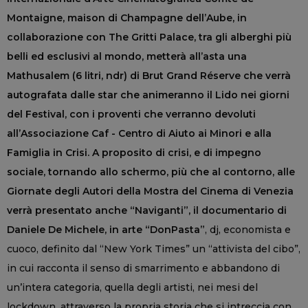
Montaigne, maison di Champagne dell’Aube, in
collaborazione con The Gritti Palace, tra gli alberghi più
belli ed esclusivi al mondo, metterà all’asta una
Mathusalem (6 litri, ndr) di Brut Grand Réserve che verrà
autografata dalle star che animeranno il Lido nei giorni
del Festival, con i proventi che verranno devoluti
all’Associazione Caf - Centro di Aiuto ai Minori e alla
Famiglia in Crisi. A proposito di crisi, e di impegno
sociale, tornando allo schermo, più che al contorno, alle
Giornate degli Autori della Mostra del Cinema di Venezia
verrà presentato anche “Naviganti”, il documentario di
Daniele De Michele, in arte “DonPasta”
, dj, economista e
cuoco, definito dal “New York Times” un “attivista del cibo”,
in cui racconta il senso di smarrimento e abbandono di
un’intera categoria, quella degli artisti, nei mesi del
lockdown, attraverso la propria storia che si intreccia con