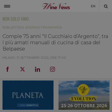
EN
NON SOLO VINO
ITALIA
BIBLIOTECA ENOGASTRONOMICA
MONDO
Compie 75 anni “Il Cucchiaio d’Argento”, tra
NON SOLO VINO
i più amati manuali di cucina di casa del
NEWSLETTER
Belpaese
LA CANTINA DI WINENEWS
MILANO,
21 SETTEMBRE 2025, ORE 17:00
DICONO DI NOI
WINENEWS TV