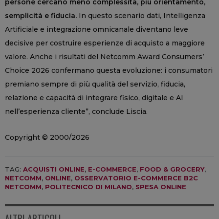
persone cercano meno complessità, più orientamento,
semplicità e fiducia.
In questo scenario dati, Intelligenza
Artificiale e integrazione omnicanale diventano leve
decisive per costruire esperienze di acquisto a maggiore
valore. Anche i risultati del Netcomm Award Consumers’
Choice 2026 confermano questa evoluzione: i consumatori
premiano sempre di più qualità del servizio, fiducia,
relazione e capacità di integrare fisico, digitale e AI
nell’esperienza cliente”, conclude Liscia.
Copyright © 2000/2026
TAG:
ACQUISTI ONLINE
,
E-COMMERCE
,
FOOD & GROCERY
,
NETCOMM
,
ONLINE
,
OSSERVATORIO E-COMMERCE B2C
NETCOMM
,
POLITECNICO DI MILANO
,
SPESA ONLINE
ALTRI ARTICOLI