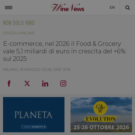
EN
NON SOLO VINO
ITALIA
SPESA ONLINE
MONDO
E-commerce, nel 2026 il Food & Grocery
NON SOLO VINO
vale 5,1 miliardi di euro in crescita del +6%
NEWSLETTER
sul 2025
LA CANTINA DI WINENEWS
MILANO,
19 MAGGIO 2026, ORE 13:16
DICONO DI NOI
WINENEWS TV