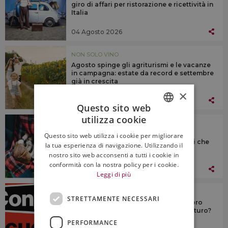
giro di affari per ristorazione e ricettività in
Italia
04 Agosto 2026
NON SOLO VINO
Agosto spinge gli agriturismi e le vacanze
in campagna: estate da record e settembre
già in crescita
×
03 Agosto 2026
Questo sito web
utilizza cookie
NON SOLO VINO
ITALIAN
Caldo e siccità rallentano i funghi,
Questo sito web utilizza i cookie per migliorare
ENGLISH
indicatori di salute dei boschi italiani che
la tua esperienza di navigazione. Utilizzando il
sono sotto stress
nostro sito web acconsenti a tutti i cookie in
conformità con la nostra policy per i cookie.
03 Agosto 2026
Leggi di più
NON SOLO VINO
STRETTAMENTE NECESSARI
E se i grandi chef avessero perso la loro
capacità di innovare e guardare al futuro?
PERFORMANCE