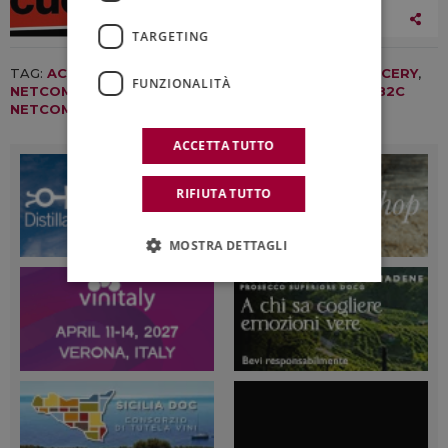
02 Agosto 2026
TARGETING
TAG:
ACQUISTI ONLINE
,
E-COMMERCE
,
FOOD & GROCERY
,
FUNZIONALITÀ
NETCOMM
,
ONLINE
,
OSSERVATORIO E-COMMERCE B2C
NETCOMM
,
POLITECNICO DI MILANO
,
SPESA ONLINE
ACCETTA TUTTO
RIFIUTA TUTTO
MOSTRA DETTAGLI