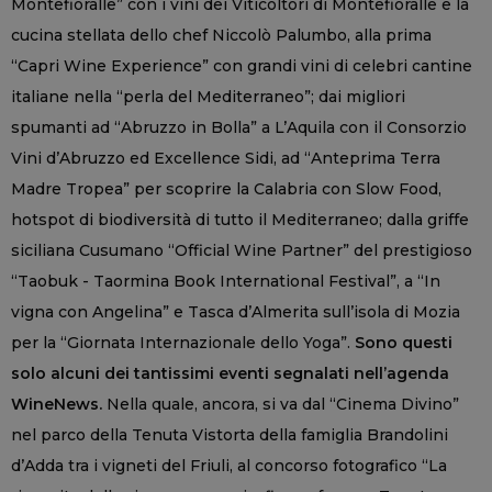
Montefioralle” con i vini dei Viticoltori di Montefioralle e la
cucina stellata dello chef Niccolò Palumbo, alla prima
“Capri Wine Experience” con grandi vini di celebri cantine
italiane nella “perla del Mediterraneo”; dai migliori
spumanti ad “Abruzzo in Bolla” a L’Aquila con il Consorzio
Vini d’Abruzzo ed Excellence Sidi, ad “Anteprima Terra
Madre Tropea” per scoprire la Calabria con Slow Food,
hotspot di biodiversità di tutto il Mediterraneo; dalla griffe
siciliana Cusumano “Official Wine Partner” del prestigioso
“Taobuk - Taormina Book International Festival”, a “In
vigna con Angelina” e Tasca d’Almerita sull’isola di Mozia
per la “Giornata Internazionale dello Yoga”.
Sono questi
solo alcuni dei tantissimi eventi segnalati nell’agenda
WineNews.
Nella quale, ancora, si va dal “Cinema Divino”
nel parco della Tenuta Vistorta della famiglia Brandolini
d’Adda tra i vigneti del Friuli, al concorso fotografico “La