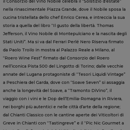
il Consorzio del Vino Nobile celebra il “Solstizio d’estate”
nella rinascimentale Piazza Grande, dove il Nobile sposa la
cucina tristellata dello chef Enrico Cerea, e intreccia la sua
storia a quella del libro “Il gusto della libertà. Thomas
Jefferson, il Vino Nobile di Montepulciano e la nascita degli
Stati Uniti”. Ma si va dal Ferrari Perlé Nero Riserva firmato
da Paolo Troilo in mostra al Palazzo Reale a Milano, al
“Roero Wine Fest” firmato dal Consorzio del Roero
nell’iconica Pista 500 del Lingotto di Torino; dalle vecchie
annate del Lugana protagoniste di “Tesori Liquidi Vintage”
a Peschiera del Garda, dove con “Soave Seven” si assaggia
anche la longevità del Soave, a “Tramonto DiVino”, il
viaggio con i vini e le Dop dell’Emilia-Romagna in Riviera,
nei borghi più autentici e nelle città d’arte della regione;
dal Chianti Classico con le cantine aperte dei Viticoltori di
Greve in Chianti con “Tastingreve” e il “Pic Nic Gourmet a