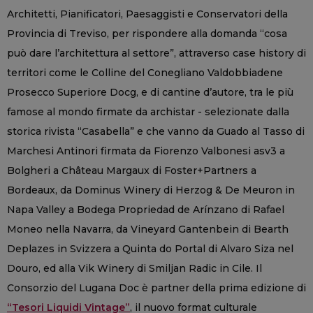
Architetti, Pianificatori, Paesaggisti e Conservatori della
Provincia di Treviso, per rispondere alla domanda “cosa
può dare l’architettura al settore”, attraverso case history di
territori come le Colline del Conegliano Valdobbiadene
Prosecco Superiore Docg, e di cantine d’autore, tra le più
famose al mondo firmate da archistar - selezionate dalla
storica rivista “Casabella” e che vanno da Guado al Tasso di
Marchesi Antinori firmata da Fiorenzo Valbonesi asv3 a
Bolgheri a Château Margaux di Foster+Partners a
Bordeaux, da Dominus Winery di Herzog & De Meuron in
Napa Valley a Bodega Propriedad de Arínzano di Rafael
Moneo nella Navarra, da Vineyard Gantenbein di Bearth
Deplazes in Svizzera a Quinta do Portal di Alvaro Siza nel
Douro, ed alla Vik Winery di Smiljan Radic in Cile. Il
Consorzio del Lugana Doc è partner della prima edizione di
“Tesori Liquidi Vintage”
, il nuovo format culturale