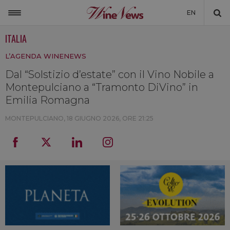
EN
ITALIA
ITALIA
L’AGENDA WINENEWS
MONDO
Dal “Solstizio d’estate” con il Vino Nobile a
NON SOLO VINO
Montepulciano a “Tramonto DiVino” in
NEWSLETTER
Emilia Romagna
LA CANTINA DI WINENEWS
MONTEPULCIANO,
18 GIUGNO 2026, ORE 21:25
DICONO DI NOI
WINENEWS TV