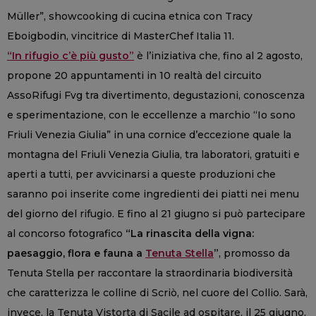
Müller”, showcooking di cucina etnica con Tracy
Eboigbodin, vincitrice di MasterChef Italia 11.
“In rifugio c’è più gusto”
è l’iniziativa che, fino al 2 agosto,
propone 20 appuntamenti in 10 realtà del circuito
AssoRifugi Fvg tra divertimento, degustazioni, conoscenza
e sperimentazione, con le eccellenze a marchio “Io sono
Friuli Venezia Giulia” in una cornice d’eccezione quale la
montagna del Friuli Venezia Giulia, tra laboratori, gratuiti e
aperti a tutti, per avvicinarsi a queste produzioni che
saranno poi inserite come ingredienti dei piatti nei menu
del giorno del rifugio. E fino al 21 giugno si può partecipare
al concorso fotografico
“La rinascita della vigna:
paesaggio, flora e fauna a
Tenuta Stella
”
, promosso da
Tenuta Stella per raccontare la straordinaria biodiversità
che caratterizza le colline di Scriò, nel cuore del Collio. Sarà,
invece, la Tenuta Vistorta di Sacile ad ospitare, il 25 giugno,