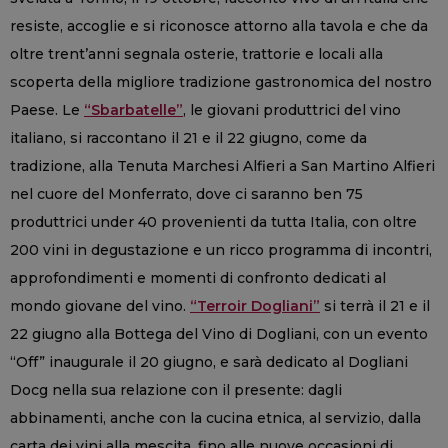
resiste, accoglie e si riconosce attorno alla tavola e che da
oltre trent’anni segnala osterie, trattorie e locali alla
scoperta della migliore tradizione gastronomica del nostro
Paese. Le
“Sbarbatelle”
, le giovani produttrici del vino
italiano, si raccontano il 21 e il 22 giugno, come da
tradizione, alla Tenuta Marchesi Alfieri a San Martino Alfieri
nel cuore del Monferrato, dove ci saranno ben 75
produttrici under 40 provenienti da tutta Italia, con oltre
200 vini in degustazione e un ricco programma di incontri,
approfondimenti e momenti di confronto dedicati al
mondo giovane del vino.
“Terroir Dogliani”
si terrà il 21 e il
22 giugno alla Bottega del Vino di Dogliani, con un evento
“Off” inaugurale il 20 giugno, e sarà dedicato al Dogliani
Docg nella sua relazione con il presente: dagli
abbinamenti, anche con la cucina etnica, al servizio, dalla
carta dei vini alla mescita, fino alle nuove occasioni di