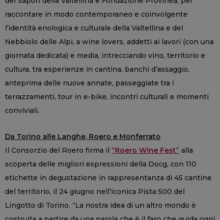
dei Sapori della Valtellina e Fondazione Provinea, per
raccontare in modo contemporaneo e coinvolgente
l’identità enologica e culturale della Valtellina e del
Nebbiolo delle Alpi, a wine lovers, addetti ai lavori (con una
giornata dedicata) e media, intrecciando vino, territorio e
cultura, tra esperienze in cantina, banchi d’assaggio,
anteprima delle nuove annate, passeggiate tra i
terrazzamenti, tour in e-bike, incontri culturali e momenti
conviviali.
Da Torino alle Langhe, Roero e Monferrato
Il Consorzio del Roero firma il
“Roero Wine Fest”
alla
scoperta delle migliori espressioni della Docg, con 110
etichette in degustazione in rappresentanza di 45 cantine
del territorio, il 24 giugno nell’iconica Pista 500 del
Lingotto di Torino. “La nostra idea di un altro mondo è
costruita a partire da una parola che è il faro che guida ogni