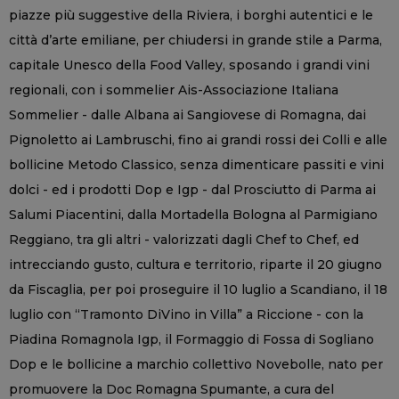
piazze più suggestive della Riviera, i borghi autentici e le
città d’arte emiliane, per chiudersi in grande stile a Parma,
capitale Unesco della Food Valley, sposando i grandi vini
regionali, con i sommelier Ais-Associazione Italiana
Sommelier - dalle Albana ai Sangiovese di Romagna, dai
Pignoletto ai Lambruschi, fino ai grandi rossi dei Colli e alle
bollicine Metodo Classico, senza dimenticare passiti e vini
dolci - ed i prodotti Dop e Igp - dal Prosciutto di Parma ai
Salumi Piacentini, dalla Mortadella Bologna al Parmigiano
Reggiano, tra gli altri - valorizzati dagli Chef to Chef, ed
intrecciando gusto, cultura e territorio, riparte il 20 giugno
da Fiscaglia, per poi proseguire il 10 luglio a Scandiano, il 18
luglio con “Tramonto DiVino in Villa” a Riccione - con la
Piadina Romagnola Igp, il Formaggio di Fossa di Sogliano
Dop e le bollicine a marchio collettivo Novebolle, nato per
promuovere la Doc Romagna Spumante, a cura del