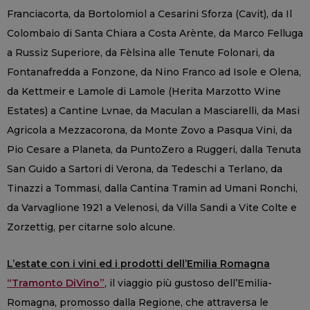
Franciacorta, da Bortolomiol a Cesarini Sforza (Cavit), da Il
Colombaio di Santa Chiara a Costa Arènte, da Marco Felluga
a Russiz Superiore, da Fèlsina alle Tenute Folonari, da
Fontanafredda a Fonzone, da Nino Franco ad Isole e Olena,
da Kettmeir e Lamole di Lamole (Herita Marzotto Wine
Estates) a Cantine Lvnae, da Maculan a Masciarelli, da Masi
Agricola a Mezzacorona, da Monte Zovo a Pasqua Vini, da
Pio Cesare a Planeta, da PuntoZero a Ruggeri, dalla Tenuta
San Guido a Sartori di Verona, da Tedeschi a Terlano, da
Tinazzi a Tommasi, dalla Cantina Tramin ad Umani Ronchi,
da Varvaglione 1921 a Velenosi, da Villa Sandi a Vite Colte e
Zorzettig, per citarne solo alcune.
L’estate con i vini ed i prodotti dell’Emilia Romagna
“Tramonto DiVino”
, il viaggio più gustoso dell’Emilia-
Romagna, promosso dalla Regione, che attraversa le