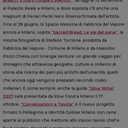
Breach. Il muro rompe il silenzio”
, da oggi al 13 settembre,
al Palazzo Reale a Milano, e dove esposta c’è anche una
Magnum di Ferrari Perlé Nero Riserva firmata dall’artista.
Fino al 28 giugno, lo Spazio Messina di Fabbrica del Vapore
ancora a Milano, ospita
“Sacred Bread. Le vie del pane”
, la
mostra fotografica di Stefano Torrione, prodotta da
Fabbrica del Vapore - Comune di Milano e da Massimo
Pozzi Chiesa con Sinergia Venture: un grande viaggio per
immagini che attraversa geografie, culture e millenni di
storia alla ricerca dei pani più antichi dell’umanità, quelli
che ancora oggi vengono preparati secondo codici
millenari. E come sempre, anche la guida
“Slow Wine”
2027
sarà presentata da Slow Food a Milano il 17
ottobre.
“Conversazioni a Tavola”
è il nuovo progetto
firmato S.Pellegrino a Identità Golose Milano, con cene
aperte al pubblico che mettono allo stesso tavolo chef e