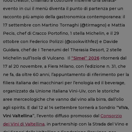
food creator, chiamati a costruire insieme una serata-
evento in cui il menù diventa il punto di partenza per un
racconto più ampio della gastronomica contemporanea: il
17 settembre con Martino Tornaghi (@tirmagno) e Mattia
Pecis, chef di Cracco Portofino, 1 stella Michelin, e il 29
ottobre con Federico Polizzi (@cookwithfez) e Davide
Guidara, chef de I Tenerumi del Therasia Resort, 2 stelle
Michelin sull’Isola di Vulcano. Il
“Simei” 2026
ritornerà dal
17 al 20 novembre, a Fiera Milano, con l’edizione n. 31, che
ne fa, da oltre 60 anni, l’appuntamento di riferimento per la
filiera italiana dei macchinari per l’enologia ed il beverage,
organizzato da Unione Italiana Vini-Uiv, con le storiche
aree merceologiche che vanno dal vino alla birra, dall’olio
agli spirits. E dal 12 al 14 settembre tornerà a Sondrio
“ViVa,
Vini Valtellina”
, l’evento diffuso promosso dal
Consorzio
dei Vini di Valtellina
, in partnership con la Strada del Vino e