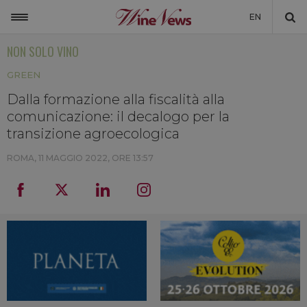
EN
NON SOLO VINO
ITALIA
GREEN
MONDO
Dalla formazione alla fiscalità alla
NON SOLO VINO
comunicazione: il decalogo per la
NEWSLETTER
transizione agroecologica
LA CANTINA DI WINENEWS
ROMA,
11 MAGGIO 2022, ORE 13:57
DICONO DI NOI
WINENEWS TV