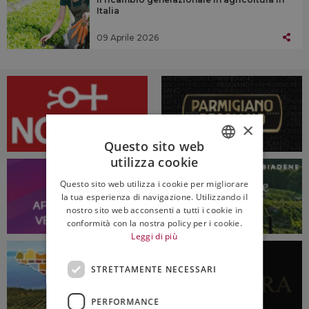
Italia
09 Aprile 2026
×
Questo sito web
utilizza cookie
ITALIAN
Questo sito web utilizza i cookie per migliorare
ENGLISH
la tua esperienza di navigazione. Utilizzando il
nostro sito web acconsenti a tutti i cookie in
conformità con la nostra policy per i cookie.
Leggi di più
STRETTAMENTE NECESSARI
PERFORMANCE