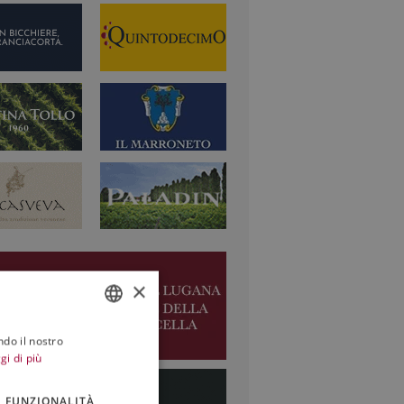
×
ndo il nostro
ITALIAN
gi di più
ENGLISH
FUNZIONALITÀ