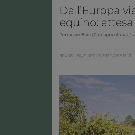
Dall’Europa via
equino: attesa 
Ferruccio Badi (Confagricoltura): “u
BRUXELLES,
21 APRILE 2022, ORE 19:13