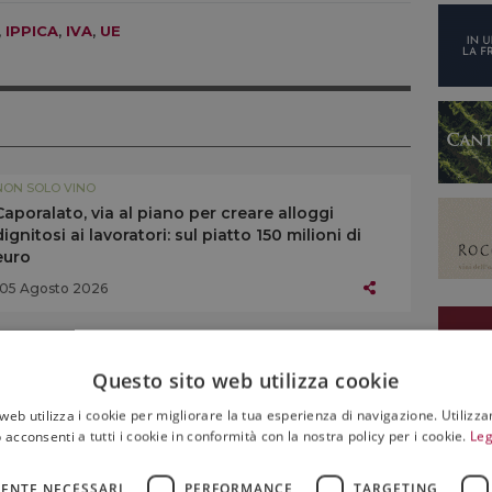
,
IPPICA
,
IVA
,
UE
NON SOLO VINO
Caporalato, via al piano per creare alloggi
dignitosi ai lavoratori: sul piatto 150 milioni di
euro
05 Agosto 2026
NON SOLO VINO
Questo sito web utilizza cookie
Caldo record e fuga dalle città: l’estate premia
agriturismi ed esperienze nel territorio
web utilizza i cookie per migliorare la tua esperienza di navigazione. Utilizza
 acconsenti a tutti i cookie in conformità con la nostra policy per i cookie.
Leg
01 Agosto 2026
ENTE NECESSARI
PERFORMANCE
TARGETING