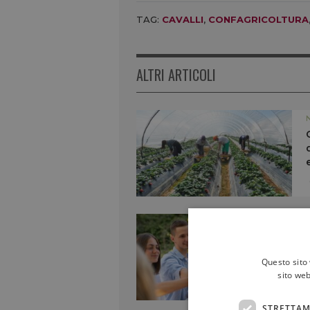
TAG:
CAVALLI
,
CONFAGRICOLTURA
ALTRI ARTICOLI
Questo sito 
sito web
STRETTAM