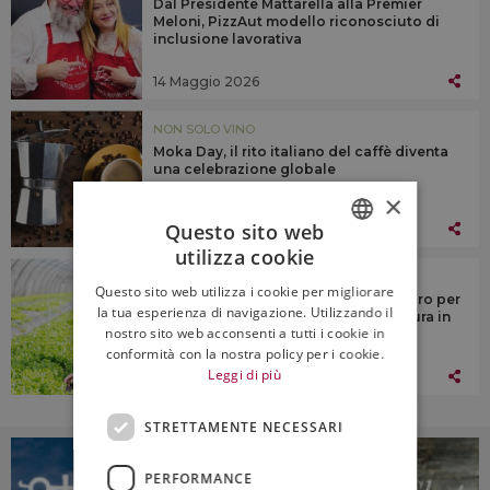
Dal Presidente Mattarella alla Premier
Meloni, PizzAut modello riconosciuto di
inclusione lavorativa
14 Maggio 2026
NON SOLO VINO
Moka Day, il rito italiano del caffè diventa
una celebrazione globale
×
Questo sito web
20 Aprile 2026
utilizza cookie
ITALIAN
NON SOLO VINO
Questo sito web utilizza i cookie per migliorare
“Generazione Terra”, 120 milioni di euro per
ENGLISH
la tua esperienza di navigazione. Utilizzando il
il ricambio generazionale in agricoltura in
nostro sito web acconsenti a tutti i cookie in
Italia
conformità con la nostra policy per i cookie.
Leggi di più
09 Aprile 2026
STRETTAMENTE NECESSARI
PERFORMANCE