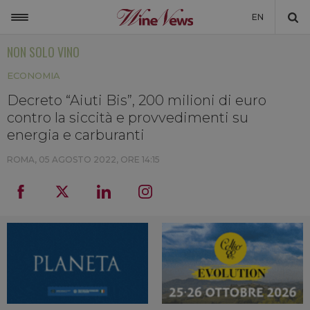
EN
NON SOLO VINO
ITALIA
ECONOMIA
MONDO
Decreto “Aiuti Bis”, 200 milioni di euro
NON SOLO VINO
contro la siccità e provvedimenti su
NEWSLETTER
energia e carburanti
LA CANTINA DI WINENEWS
ROMA,
05 AGOSTO 2022, ORE 14:15
DICONO DI NOI
WINENEWS TV