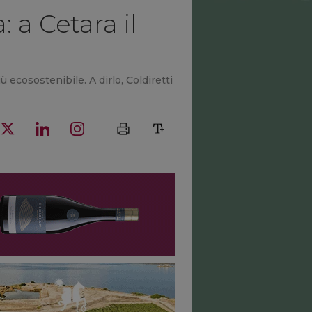
: a Cetara il
ecosostenibile. A dirlo, Coldiretti