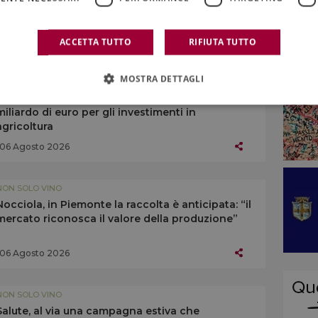
cibo: ecco “Terra Madre Salone del Gusto” 2026
06 Agosto 2026
ACCETTA TUTTO
RIFIUTA TUTTO
MOSTRA DETTAGLI
NON SOLO VINO
ColtivaItalia da record, il Governo stanzia 1
miliardo di euro per gli investimenti in
agricoltura
06 Agosto 2026
NON SOLO VINO
Nocciola, in Piemonte la raccolta è anticipata: “il
mercato riconosca il valore della produzione”
06 Agosto 2026
NON SOLO VINO
Salute, al via una campagna estiva che