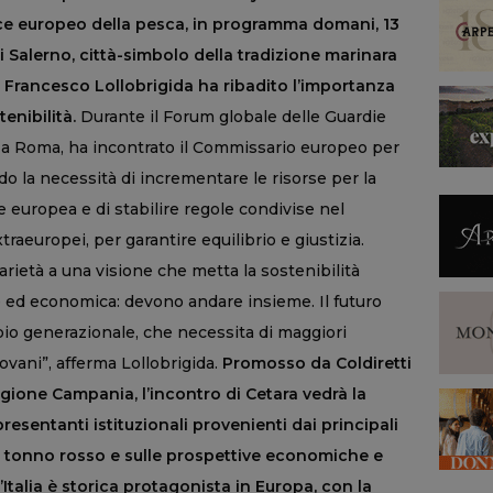
tice europeo della pesca, in programma domani, 13
i Salerno, città-simbolo della tradizione marinara
ura Francesco Lollobrigida ha ribadito l’importanza
tenibilità.
Durante il Forum globale delle Guardie
i, a Roma, ha incontrato il Commissario europeo per
do la necessità di incrementare le risorse per la
europea e di stabilire regole condivise nel
raeuropei, per garantire equilibrio e giustizia.
rietà a una visione che metta la sostenibilità
e ed economica: devono andare insieme. Il futuro
io generazionale, che necessita di maggiori
ovani”, afferma Lollobrigida.
Promosso da Coldiretti
gione Campania, l’incontro di Cetara vedrà la
resentanti istituzionali provenienti dai principali
l tonno rosso e sulle prospettive economiche e
l’Italia è storica protagonista in Europa, con la