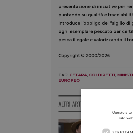
presentazione di iniziative per re
puntando su qualità e tracciabili
introduce l’obbligo del “sigillo di
ogni esemplare pescato per certifi
pesca illegale e valorizzando il to
Copyright © 2000/2026
TAG:
CETARA
,
COLDIRETTI
,
MINIS
EUROPEO
ALTRI ARTICOLI
Questo sito 
sito web
STRETTAM