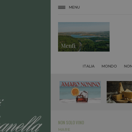
MENU
ITALIA
MONDO
NON
NON SOLO VINO
MARE