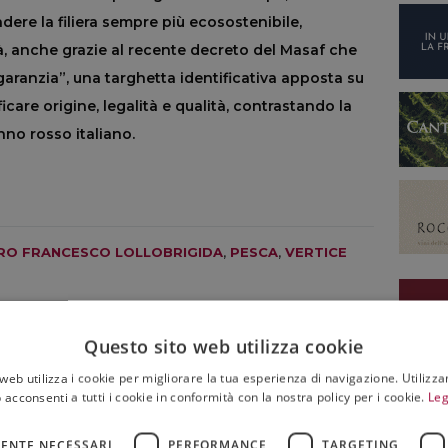
ndere la filiera sempre più ecosostenibile,
tà, anche grazie al recente decreto del Masaf che
 garanzia”, una targhetta identificativa apposta su
care origine, legalità e qualità, contrastando la
nno rosso italiano.
TRO FRANCESCO LOLLOBRIGIDA
,
PESCA
,
VERTICE
Questo sito web utilizza cookie
web utilizza i cookie per migliorare la tua esperienza di navigazione. Utilizza
 acconsenti a tutti i cookie in conformità con la nostra policy per i cookie.
Leg
NON SOLO VINO
Un viaggio nel mondo tra biodiversità e storie di
ENTE NECESSARI
PERFORMANCE
TARGETING