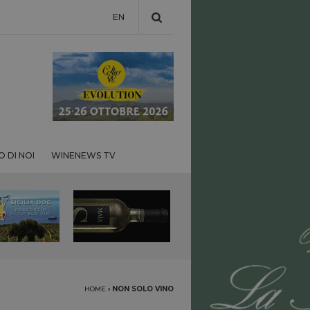
EN
 DI NOI
WINENEWS TV
HOME
›
NON SOLO VINO