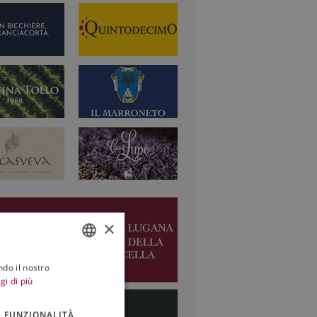
×
ndo il nostro
ITALIAN
gi di più
ENGLISH
FUNZIONALITÀ