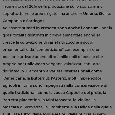
l’aumento del 20% della produzione sullo scorso anno
soprattutto nelle aree irrigate, ma anche in
Umbria, Sicilia,
Campania e Sardegna
.
Ad essere
stimati in crescita sono anche i consumi
, per la
quasi totalità destinati in chiave alimentare anche se
cresce la coltivazione di varietà di zucche a scopi
ornamentali o da “competizione” con esemplari che
possono arrivare anche oltre i mille chili di peso e che
proprio per
Halloween
vengono valorizzati con l’arte
dell’intaglio. E
a
ccanto a varietà internazionali come
l’Americana, la Butternut, l’Asterix, molti imprenditori
agricoli in Italia sono impegnati nella conservazione di
quelle tradizionali come la zucca Cappello del prete, la
Berretta piacentina, la Mini Moscata, la Violina, la
Moscata di Provenza, la Trombetta e la Delica della quale
si utilizza tutto, dalle foglie ai fiori, dalla buccia ai semi,