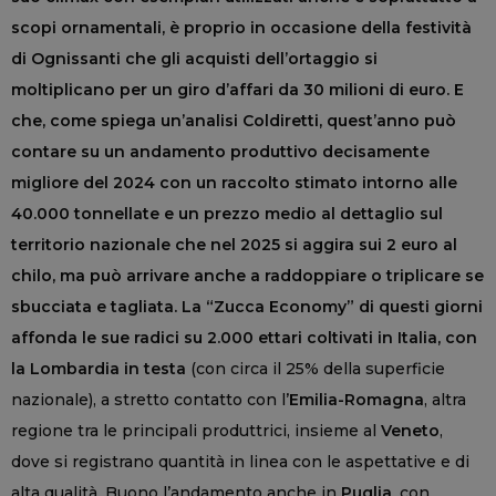
scopi ornamentali, è proprio in occasione della festività
di Ognissanti che gli acquisti dell’ortaggio si
moltiplicano per un giro d’affari da 30 milioni di euro. E
che, come spiega un
’analisi Coldiretti, quest’anno può
contare su un andamento produttivo decisamente
migliore del 2024 con un raccolto stimato intorno alle
40.000 tonnellate e un prezzo medio al dettaglio sul
territorio nazionale che nel 2025 si aggira sui 2 euro al
chilo, ma può arrivare anche a raddoppiare o triplicare se
sbucciata e tagliata.
La “Zucca Economy” di questi giorni
affonda le sue radici su 2.000 ettari coltivati in Italia, con
la Lombardia in testa
(con circa il 25% della superficie
nazionale), a stretto contatto con l’
Emilia-Romagna
, altra
regione tra le principali produttrici, insieme al
Veneto
,
dove si registrano quantità in linea con le aspettative e di
alta qualità. Buono l’andamento anche in
Puglia
, con