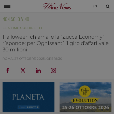
EN
NON SOLO VINO
ITALIA
LE STIME COLDIRETTI
MONDO
Halloween chiama, e la “Zucca Economy”
NON SOLO VINO
risponde: per Ognissanti il giro d’affari vale
NEWSLETTER
30 milioni
LA CANTINA DI WINENEWS
ROMA,
27 OTTOBRE 2025, ORE 18:30
DICONO DI NOI
WINENEWS TV