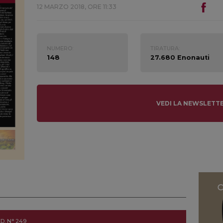
12 MARZO 2018, ORE 11:33
NUMERO:
TIRATURA:
148
27.680 Enonauti
VEDI LA NEWSLETT
D. N° 249