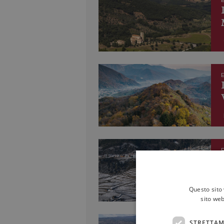
E
E
E
Questo sito 
sito web
STRETTAM