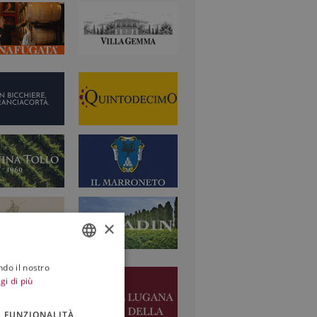
×
ndo il nostro
ITALIAN
gi di più
ENGLISH
FUNZIONALITÀ