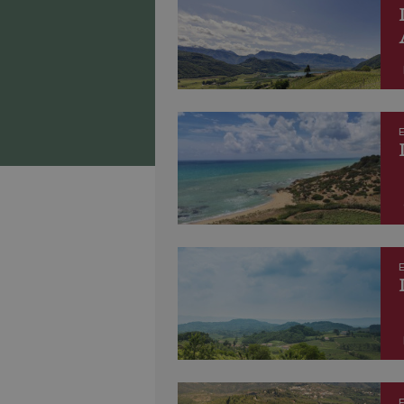
E
E
E