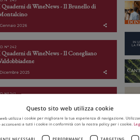
D. N° 243
I Quaderni di WineNews - Il Brunello di
Montalcino
Gennaio 2026
D. N° 242
I Quaderni di WineNews - Il Conegliano
Valdobbiadene
Dicembre 2025
D. N° 241
I Quaderni di WineNews - Il Trentodoc
Questo sito web utilizza cookie
web utilizza i cookie per migliorare la tua esperienza di navigazione. Utilizza
Novembre 2025
 acconsenti a tutti i cookie in conformità con la nostra policy per i cookie.
Leg
ENTE NECESSARI
PERFORMANCE
TARGETING