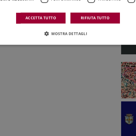
D. N° 240
I Quaderni di WineNews - L'Etna
ACCETTA TUTTO
RIFIUTA TUTTO
Ottobre 2025
MOSTRA DETTAGLI