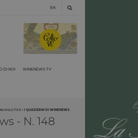
EN
 DI NOI
WINENEWS TV
NEWSLETTER
›
I QUADERNI DI WINENEWS
ws - N. 148