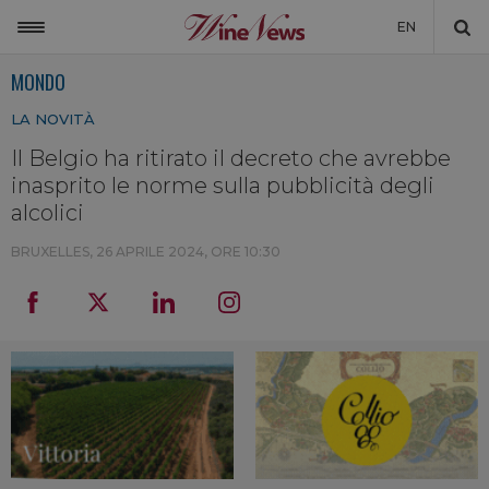
EN
MONDO
ITALIA
LA NOVITÀ
MONDO
Il Belgio ha ritirato il decreto che avrebbe
NON SOLO VINO
inasprito le norme sulla pubblicità degli
NEWSLETTER
alcolici
LA CANTINA DI WINENEWS
BRUXELLES,
26 APRILE 2024, ORE 10:30
DICONO DI NOI
WINENEWS TV