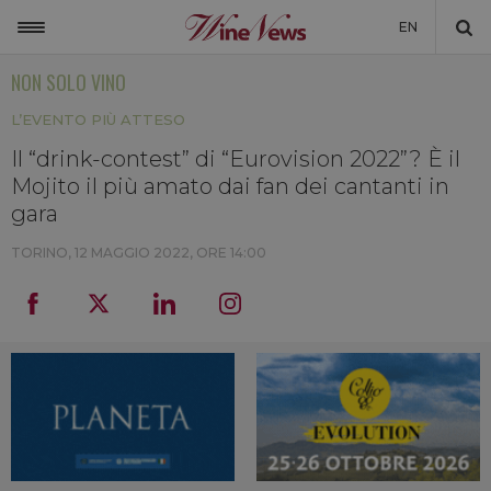
EN
NON SOLO VINO
ITALIA
L’EVENTO PIÙ ATTESO
MONDO
Il “drink-contest” di “Eurovision 2022”? È il
NON SOLO VINO
Mojito il più amato dai fan dei cantanti in
NEWSLETTER
gara
LA CANTINA DI WINENEWS
TORINO,
12 MAGGIO 2022, ORE 14:00
DICONO DI NOI
WINENEWS TV