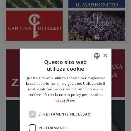
×
Questo sito web
utilizza cookie
ITALIAN
Questo sito web utilizza i cookie per migliorare
ENGLISH
la tua esperienza di navigazione. Utilizzando il
nostro sito web acconsenti a tutti i cookie in
conformità con la nostra policy per i cookie.
Leggi di più
STRETTAMENTE NECESSARI
PERFORMANCE