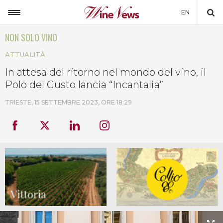
EN
NON SOLO VINO
ITALIA
ATTUALITÀ
MONDO
In attesa del ritorno nel mondo del vino, il
NON SOLO VINO
Polo del Gusto lancia “Incantalia”
NEWSLETTER
TRIESTE,
15 SETTEMBRE 2023, ORE 18:29
LA CANTINA DI WINENEWS
DICONO DI NOI
WINENEWS TV