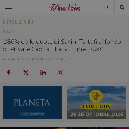
EN
NON SOLO VINO
ITALIA
M&A
MONDO
L’80% delle quote di Savini Tartufi al fondo
NON SOLO VINO
di Private Capital “Italian Fine Food”
NEWSLETTER
PERUGIA,
19 OTTOBRE 2023, ORE 15:35
LA CANTINA DI WINENEWS
DICONO DI NOI
WINENEWS TV