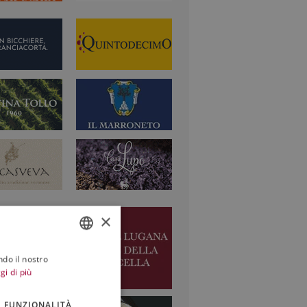
×
ndo il nostro
ITALIAN
gi di più
ENGLISH
FUNZIONALITÀ