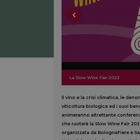
La Slow Wine Fair 2023
La Slow Wine Fair 2023
Il vino e la crisi climatica, le deno
viticoltura biologica ed i suoi ben
animeranno altrettante conferenze
che ruoterà la Slow Wine Fair 2023,
organizzata da BolognaFiere e San