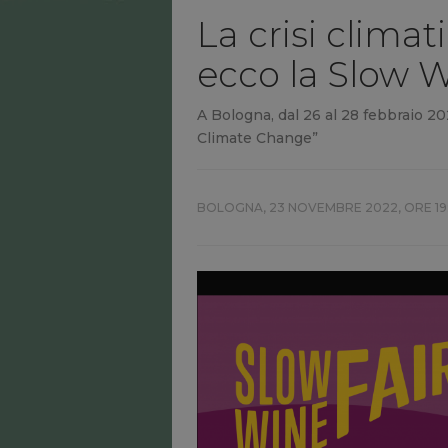
La crisi climat
ecco la Slow W
A Bologna, dal 26 al 28 febbraio 202
Climate Change”
BOLOGNA,
23 NOVEMBRE 2022, ORE 19