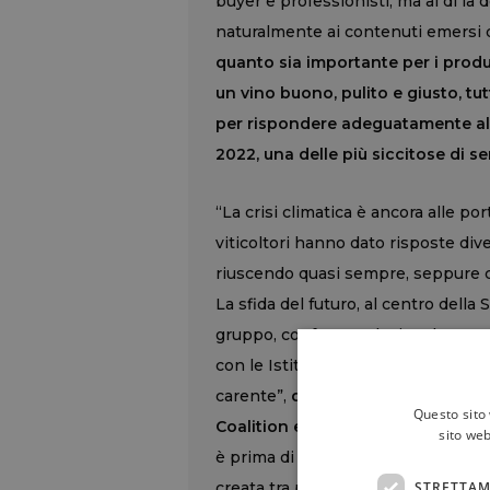
buyer e professionisti, ma al di là 
naturalmente ai contenuti emersi d
quanto sia importante per i produ
un vino buono, pulito e giusto, tut
per rispondere adeguatamente all
2022, una delle più siccitose di s
“La crisi climatica è ancora alle por
viticoltori hanno dato risposte di
riuscendo quasi sempre, seppure con
La sfida del futuro, al centro della
gruppo, confrontandosi tra loro, 
con le Istituzioni per portare avanti
carente”,
dice, a WineNews, Gianc
Questo sito 
Coalition e curatore della guida 
sito web
è prima di tutto l’appuntamento in
STRETTAM
creata tra produttori, consumatori