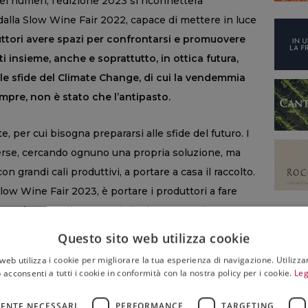
dei numeri, l’edizione 2023 si riconnetterà
alla Slow Wine Fair 2022, capace di mettere in luce
ttori avere spazi per confrontarsi e promuovere
ti insieme, anche e soprattutto, in ottica futura,
e sfide del Climate Change, di cui la vendemmia
empre, non è stato che l’antipasto.
te, per cui bisogna prepararsi alle sfide del futuro. I
verse, cercando ognuno una propria soluzione, ma
 grandi cali produttivi, a portare a casa il raccolto.
 Slow Wine Fair 2023, è portare i produttori a fare
ma anche con gli agronomi che lavorano sul campo e
 la ricerca scientifica, che in Italia è piuttosto
Questo sito web utilizza cookie
arlo Gariglio, coordinatore della Slow Wine
web utilizza i cookie per migliorare la tua esperienza di navigazione. Utilizza
Slow Wine.
“La Slow Wine Fair -
aggiunge Gariglio
-
 acconsenti a tutti i cookie in conformità con la nostra policy per i cookie.
Leg
ternazionale della Slow Wine Coalition, la rete
ENTE NECESSARI
PERFORMANCE
TARGETING
 e trade un anno fa. Al suo interno svilupperemo tre