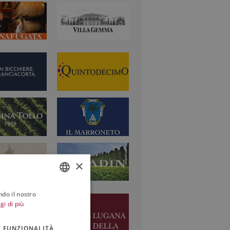
×
ndo il nostro
ITALIAN
gi di più
ENGLISH
FUNZIONALITÀ