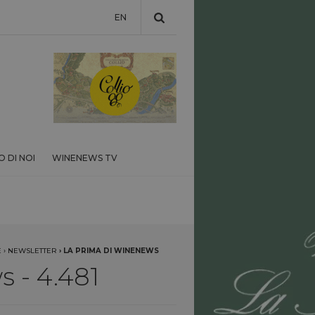
EN
 DI NOI
WINENEWS TV
E
›
NEWSLETTER
›
LA PRIMA DI WINENEWS
 - 4.481