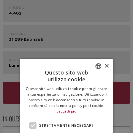
NUMERO:
4.482
TIRATURA:
31.289 Enonauti
PERIODO:
×
Lunedì 25 Maggio 2026
Questo sito web
utilizza cookie
ITALIAN
Questo sito web utilizza i cookie per migliorare
ENGLISH
VEDI LA NEWSLETTER
la tua esperienza di navigazione. Utilizzando il
nostro sito web acconsenti a tutti i cookie in
conformità con la nostra policy per i cookie.
Leggi di più
IN QUESTO NUMERO
STRETTAMENTE NECESSARI