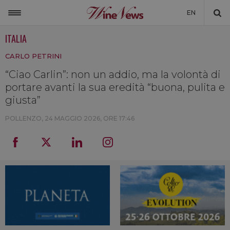
EN
ITALIA
ITALIA
CARLO PETRINI
MONDO
“Ciao Carlin”: non un addio, ma la volontà di
NON SOLO VINO
portare avanti la sua eredità “buona, pulita e
NEWSLETTER
giusta”
LA CANTINA DI WINENEWS
POLLENZO,
24 MAGGIO 2026, ORE 17:46
DICONO DI NOI
WINENEWS TV