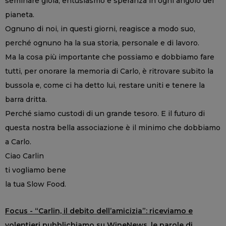
seminare gioia, entusiasmo e speranza in ogni angolo del
pianeta.
Ognuno di noi, in questi giorni, reagisce a modo suo,
perché ognuno ha la sua storia, personale e di lavoro.
Ma la cosa più importante che possiamo e dobbiamo fare
tutti, per onorare la memoria di Carlo, è ritrovare subito la
bussola e, come ci ha detto lui, restare uniti e tenere la
barra dritta.
Perché siamo custodi di un grande tesoro. E il futuro di
questa nostra bella associazione è il minimo che dobbiamo
a Carlo.
Ciao Carlin
ti vogliamo bene
la tua Slow Food.
Focus - “Carlin, il debito dell’amicizia”: riceviamo e
volentieri pubblichiamo su WineNews, le parole di