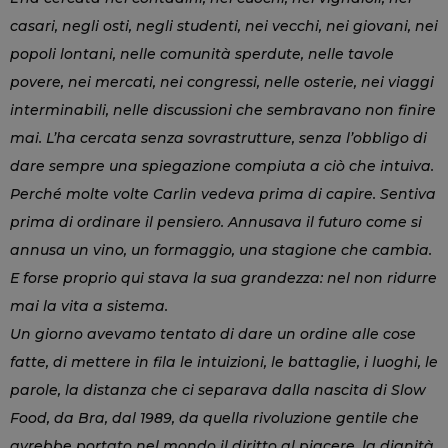
casari, negli osti, negli studenti, nei vecchi, nei giovani, nei
popoli lontani, nelle comunità sperdute, nelle tavole
povere, nei mercati, nei congressi, nelle osterie, nei viaggi
interminabili, nelle discussioni che sembravano non finire
mai. L’ha cercata senza sovrastrutture, senza l’obbligo di
dare sempre una spiegazione compiuta a ciò che intuiva.
Perché molte volte Carlin vedeva prima di capire. Sentiva
prima di ordinare il pensiero. Annusava il futuro come si
annusa un vino, un formaggio, una stagione che cambia.
E forse proprio qui stava la sua grandezza: nel non ridurre
mai la vita a sistema.
Un giorno avevamo tentato di dare un ordine alle cose
fatte, di mettere in fila le intuizioni, le battaglie, i luoghi, le
parole, la distanza che ci separava dalla nascita di Slow
Food, da Bra, dal 1989, da quella rivoluzione gentile che
avrebbe portato nel mondo il diritto al piacere, la dignità