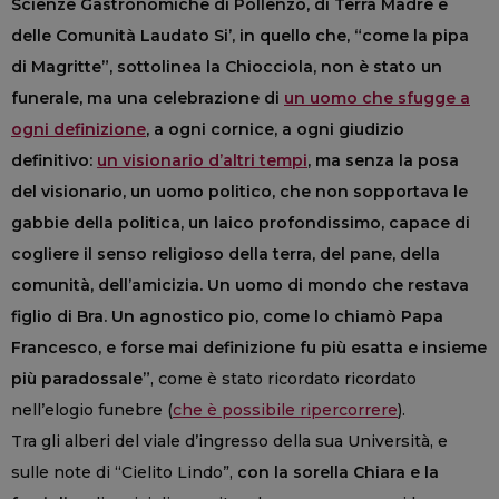
Scienze Gastronomiche di Pollenzo, di Terra Madre e
delle Comunità Laudato Si’, in quello che, “come la pipa
di Magritte”, sottolinea la Chiocciola, non è stato un
funerale, ma una celebrazione di
un uomo che sfugge a
ogni definizione
, a ogni cornice, a ogni giudizio
definitivo:
un visionario d’altri tempi
, ma senza la posa
del visionario, un uomo politico, che non sopportava le
gabbie della politica, un laico profondissimo, capace di
cogliere il senso religioso della terra, del pane, della
comunità, dell’amicizia. Un uomo di mondo che restava
figlio di Bra. Un agnostico pio, come lo chiamò Papa
Francesco, e forse mai definizione fu più esatta e insieme
più paradossale”
, come è stato ricordato ricordato
nell’elogio funebre (
che è possibile ripercorrere
).
Tra gli alberi del viale d’ingresso della sua Università, e
sulle note di “Cielito Lindo”,
con la sorella Chiara e la