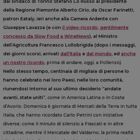
dal sindaco di Torino Stefano Lo Russo al presidente
della Regione Piemonte Alberto Cirio, da Oscar Farinetti,
patron Eataly, ieri anche alla Camera Ardente con
Giuseppe Lavazza (e con
il video-ricordo, gentilmente
concesso da Slow Food a WineNews
), al Ministro
dell’Agricoltura Francesco Lollobrigida (dopo i messaggi,
dei giorni scorsi, arrivati
dall’Italia
e
dal mondo
, ed
anche
un nostro ricordo
, prima di andare, oggi, a Pollenzo).
Nello stesso tempo, centinaia di migliaia di persone lo
hanno celebrato nei loro Paesi, nelle loro comunità,
riunendosi intorno al suo ultimo desiderio “andate
avanti, state uniti”
, come in America Latina o in Costa
d’Avorio. Domenica è giornata di Mercati della Terra in tutta
Italia, che hanno ricordato Carlo Petrini con iniziative
diverse, come il minuto di silenzio a Frascati e in altre
cittadine, mentre il Mercatale del Valdarno, la prima realtà