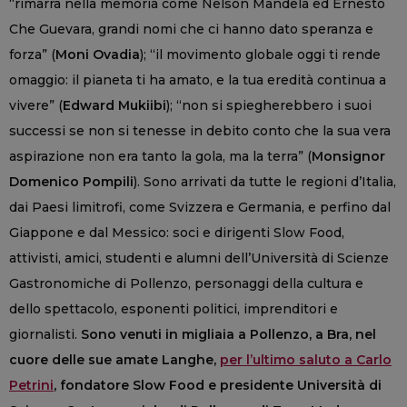
“rimarrà nella memoria come Nelson Mandela ed Ernesto
Che Guevara, grandi nomi che ci hanno dato speranza e
forza” (
Moni Ovadia
); “il movimento globale oggi ti rende
omaggio: il pianeta ti ha amato, e la tua eredità continua a
vivere” (
Edward Mukiibi
); “non si spiegherebbero i suoi
successi se non si tenesse in debito conto che la sua vera
aspirazione non era tanto la gola, ma la terra” (
Monsignor
Domenico Pompili
). Sono arrivati da tutte le regioni d’Italia,
dai Paesi limitrofi, come Svizzera e Germania, e perfino dal
Giappone e dal Messico: soci e dirigenti Slow Food,
attivisti, amici, studenti e alumni dell’Università di Scienze
Gastronomiche di Pollenzo, personaggi della cultura e
dello spettacolo, esponenti politici, imprenditori e
giornalisti.
Sono venuti in migliaia a Pollenzo, a Bra, nel
cuore delle sue amate Langhe,
per l’ultimo saluto a Carlo
Petrini
, fondatore Slow Food e presidente Università di