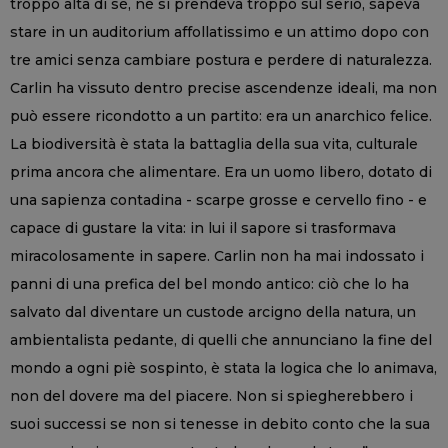
troppo alta di sé, né si prendeva troppo sul serio, sapeva
stare in un auditorium affollatissimo e un attimo dopo con
tre amici senza cambiare postura e perdere di naturalezza.
Carlin ha vissuto dentro precise ascendenze ideali, ma non
può essere ricondotto a un partito: era un anarchico felice.
La biodiversità è stata la battaglia della sua vita, culturale
prima ancora che alimentare. Era un uomo libero, dotato di
una sapienza contadina - scarpe grosse e cervello fino - e
capace di gustare la vita: in lui il sapore si trasformava
miracolosamente in sapere. Carlin non ha mai indossato i
panni di una prefica del bel mondo antico: ciò che lo ha
salvato dal diventare un custode arcigno della natura, un
ambientalista pedante, di quelli che annunciano la fine del
mondo a ogni piè sospinto, è stata la logica che lo animava,
non del dovere ma del piacere. Non si spiegherebbero i
suoi successi se non si tenesse in debito conto che la sua