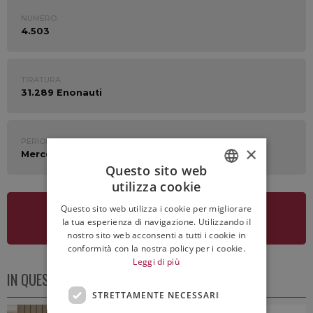
NUMERO:
4.503
TIRATURA:
31.289 Enonauti
PERIODO:
×
Mercoledì 24 Giugno 2026
Questo sito web
utilizza cookie
ITALIAN
Questo sito web utilizza i cookie per migliorare
ENGLISH
VEDI LA NEWSLETTER
la tua esperienza di navigazione. Utilizzando il
nostro sito web acconsenti a tutti i cookie in
conformità con la nostra policy per i cookie.
Leggi di più
IN QUESTO NUMERO
STRETTAMENTE NECESSARI