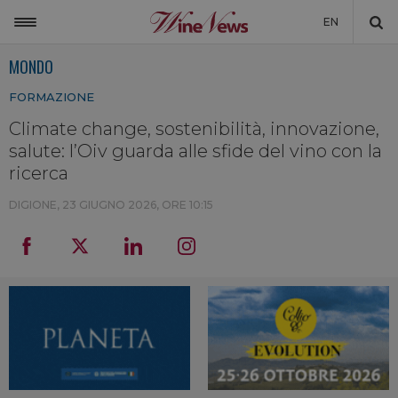
EN
MONDO
ITALIA
FORMAZIONE
MONDO
Climate change, sostenibilità, innovazione,
NON SOLO VINO
salute: l’Oiv guarda alle sfide del vino con la
NEWSLETTER
ricerca
LA CANTINA DI WINENEWS
DIGIONE,
23 GIUGNO 2026, ORE 10:15
DICONO DI NOI
WINENEWS TV