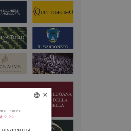
×
ndo il nostro
ITALIAN
gi di più
ENGLISH
FUNZIONALITÀ