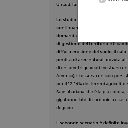
Unccd, Ibrahim Thiaw.
Lo studio Onu, quindi, definisce tr
continuano i trend attuali di degra
domanda di cibo, mangimi, fibre 
di gestione del territorio e il c
diffusa erosione del suolo, il calo d
perdita di aree naturali dovuta all
di chilometri quadrati mostrano un
America), si osserva un calo persis
per il 12-14% dei terreni agricoli, de
Subsahariana che è la più colpita, 
gigatonnellate di carbonio a causa
degrado.
Il secondo scenario è definito inve