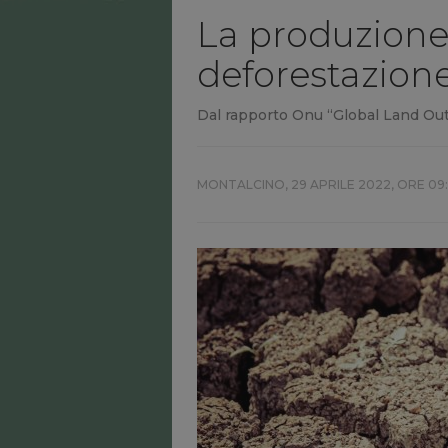
La produzione 
deforestazione
Dal rapporto Onu “Global Land Outlo
MONTALCINO,
29 APRILE 2022, ORE 09