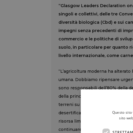
“Glasgow Leaders Declaration on
singoli e collettivi, delle tre Conv
diversità biologica (Cbd) e sui ca
impegni senza precedenti di impre
commercio e le politiche di svilup
suolo, in particolare per quanto r
livello internazionale, come carne
“L’agricoltura moderna ha alterato la
umana. Dobbiamo ripensare urgente
sono responsabili dell’80% della d
della principale causa di perdita di 
terreni su larga scala è uno stru
Questo sito 
desertificazione, l’erosione del su
sito web
risorsa limitata e il nostro bene n
continuare a dare per scontata la t
STRETTAM