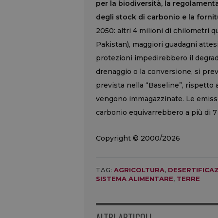
per la biodiversità, la regolament
degli stock di carbonio e la fornit
2050: altri 4 milioni di chilometri q
Pakistan), maggiori guadagni attesi
protezioni impedirebbero il degrad
drenaggio o la conversione, si prev
prevista nella “Baseline”, rispetto 
vengono immagazzinate. Le emissio
carbonio equivarrebbero a più di 7 a
Copyright © 2000/2026
TAG:
AGRICOLTURA
,
DESERTIFICA
SISTEMA ALIMENTARE
,
TERRE
ALTRI ARTICOLI