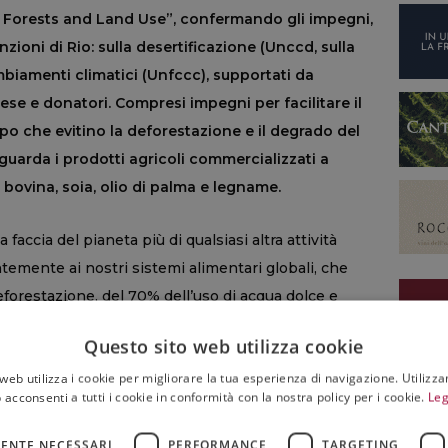
 Forests and Land Use”, confermando gli impegni,
enzioni di Rio: sulla desertificazione (Unccd, sulla
mbiamenti climatici (Unfccc), supportati da
se e donatori. Compresi impegni per facilitare il
po che evitino la deforestazione e il degrado del
iguarda i prodotti agricoli commercializzati a
 bovina, soia, olio di palma e legname.
 faccia del pianeta più di qualsiasi altra attività
mente ai nostri sistemi alimentari globali, che
eforestazione, del 70% dell’uso di acqua dolce e
biodiversità terrestre. Investire nel ripristino dei
Questo sito web utilizza cookie
mento potente ed economico per combattere la
web utilizza i cookie per migliorare la tua esperienza di navigazione. Utilizza
olo e la perdita di produzione agricola. Essendo una
 acconsenti a tutti i cookie in conformità con la nostra policy per i cookie.
Leg
aturale più prezioso, non possiamo permetterci di
erra”,
ha commentato il segretario esecutivo
ENTE NECESSARI
PERFORMANCE
TARGETING