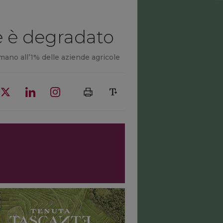
re è degradato
 mano all’1% delle aziende agricole