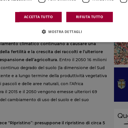
ACCETTA TUTTO
RIFIUTA TUTTO
e scenari futuri per il 2050. Nel primo, “Baseline”,
do del suolo e delle risorse naturali, mentre la
MOSTRA DETTAGLI
e bioenergia continua ad aumentare. Le pratiche
ambiamento climatico continuano a causare una
ella fertilità e la crescita dei raccolti e l’ulteriore
’espansione dell’agricoltura.
Entro il 2050 16 milioni
 continuo degrado del suolo (la dimensione del Sud
tente e a lungo termine della produttività vegetativa
i pascoli e delle aree naturali, con l’Africa
tra il 2015 e il 2050 vengono emesse ulteriori 69
 del cambiamento di uso del suolo e del suo
ce “Ripristino”: presuppone il ripristino di circa 5