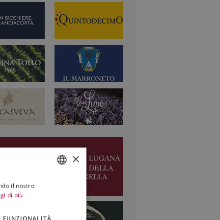
×
ndo il nostro
ITALIAN
gi di più
ENGLISH
FUNZIONALITÀ