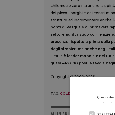
chilometro zero ma anche la spinta
dei piccoli borghi e dei centri min
strutture ad incrementare anche l’
ponti di Pasqua e di primavera 
settore agrituristico con le azie
presenze rispetto a prima della pa
degli stranieri ma anche degli itali
L’Italia è leader mondiale nel tur
quasi 442.000 posti a tavola negli
Copyright © 2000/2026
TAG:
COLDIRETTI
,
PASQUA
,
SCAMP
Questo sito 
sito web
ALTRI ARTICOLI
STRETTAM