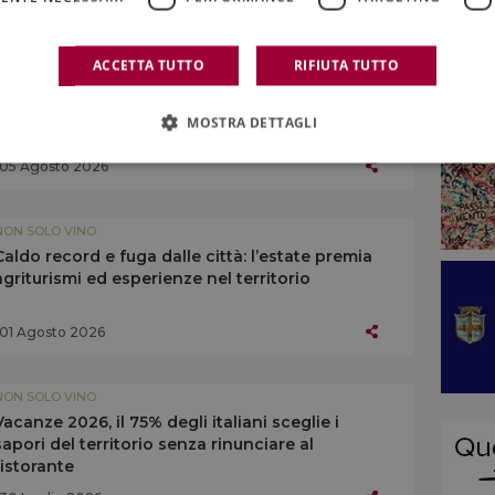
ACCETTA TUTTO
RIFIUTA TUTTO
NON SOLO VINO
Caporalato, via al piano per creare alloggi
dignitosi ai lavoratori: sul piatto 150 milioni di
MOSTRA DETTAGLI
euro
05 Agosto 2026
NON SOLO VINO
Caldo record e fuga dalle città: l’estate premia
agriturismi ed esperienze nel territorio
01 Agosto 2026
NON SOLO VINO
Vacanze 2026, il 75% degli italiani sceglie i
sapori del territorio senza rinunciare al
ristorante