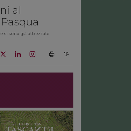
ni al
r Pasqua
e si sono già attrezzate