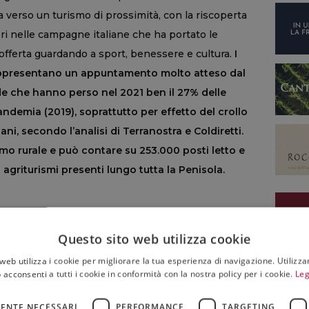
 verso un turismo di prossimità, con la riscoperta
ori nelle campagne italiane che ha portato le
offerta guardando a sport, benessere e cultura.
I
rappresentano un appuntamento molto atteso dal
nde che hanno perso nel 2021 ben il 27% delle
ndemia (2019), soprattutto per effetto del crollo
ani, secondo l’analisi di Terranostra e Coldiretti.
ismo rurale e può contare su 253.000 posti letto e
 agriturismi presenti lungo tutta la Penisola.
Questo sito web utilizza cookie
AGNATE
web utilizza i cookie per migliorare la tua esperienza di navigazione. Utilizza
 acconsenti a tutti i cookie in conformità con la nostra policy per i cookie.
Leg
ENTE NECESSARI
PERFORMANCE
TARGETING