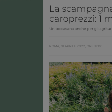
La scampagnata
caroprezzi: 1 
Un toccasana anche per gli agritur
ROMA,
01 APRILE 2022, ORE 18:00