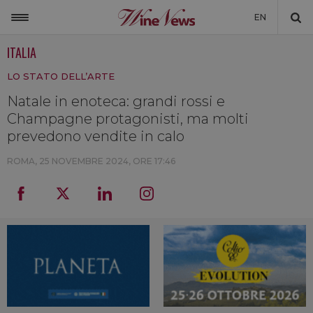
EN
ITALIA
ITALIA
LO STATO DELL’ARTE
MONDO
Natale in enoteca: grandi rossi e
NON SOLO VINO
Champagne protagonisti, ma molti
NEWSLETTER
prevedono vendite in calo
LA CANTINA DI WINENEWS
ROMA,
25 NOVEMBRE 2024, ORE 17:46
DICONO DI NOI
WINENEWS TV