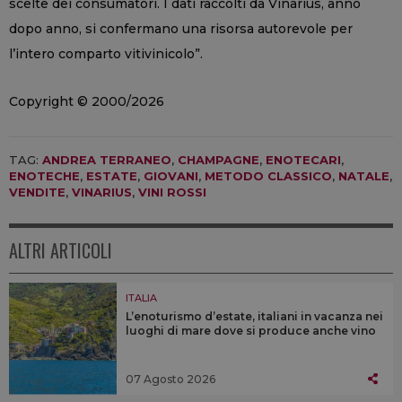
scelte dei consumatori. I dati raccolti da Vinarius, anno
dopo anno, si confermano una risorsa autorevole per
l’intero comparto vitivinicolo”.
Copyright © 2000/2026
TAG:
ANDREA TERRANEO
,
CHAMPAGNE
,
ENOTECARI
,
ENOTECHE
,
ESTATE
,
GIOVANI
,
METODO CLASSICO
,
NATALE
,
VENDITE
,
VINARIUS
,
VINI ROSSI
ALTRI ARTICOLI
ITALIA
L’enoturismo d’estate, italiani in vacanza nei
luoghi di mare dove si produce anche vino
07 Agosto 2026