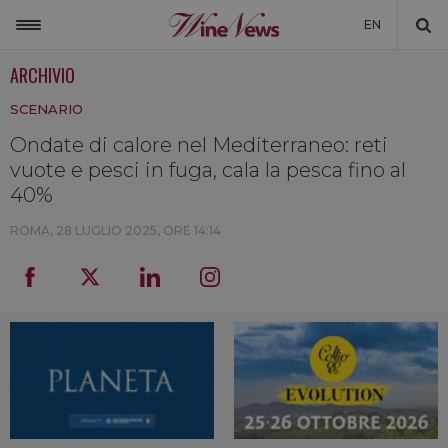
EN
ARCHIVIO
ITALIA
SCENARIO
MONDO
Ondate di calore nel Mediterraneo: reti
NON SOLO VINO
vuote e pesci in fuga, cala la pesca fino al
NEWSLETTER
40%
LA CANTINA DI WINENEWS
ROMA,
28 LUGLIO 2025, ORE 14:14
DICONO DI NOI
WINENEWS TV