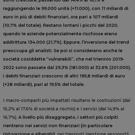
sono cresciute, passando dal 14,4% al 16,1% e
raggiungendo le 99.000 unità (+11.000), con 11 miliardi di
euro in più di debiti finanziari, ora pari a 107 miliardi
(10,7% del totale). Restano lontani i picchi del 2020,
quando le aziende potenzialmente rischiose erano
addirittura 134.000 (21,7%). Eppure, l’inversione del trend
preoccupa gli analisti. Se poi si considerano anche le
società cosiddette “vulnerabili”, che nel triennio 2019-
2022 sono passate dal 29,3% (181.000) al 32,6% (201.000),
i debiti finanziari crescono di altri 195,8 miliardi di euro
(+28 miliardi), pari al 19,5% del totale.
I macro-comparti più impattati risultano le costruzioni (dal
15,2% al 17,6% di società a rischio) e i servizi (dal 14,9% al
16,7%).
A livello più disaggregato, i settori più colpiti
rientrano nei servizi non finanziari (in particolare
ristorazione e alberghi)
, nei trasporti (gestione aeroporti)