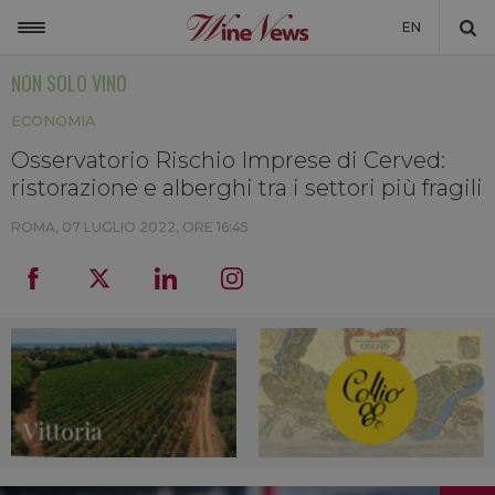
EN
NON SOLO VINO
ITALIA
ECONOMIA
MONDO
Osservatorio Rischio Imprese di Cerved:
NON SOLO VINO
ristorazione e alberghi tra i settori più fragili
NEWSLETTER
ROMA,
07 LUGLIO 2022, ORE 16:45
LA CANTINA DI WINENEWS
DICONO DI NOI
WINENEWS TV