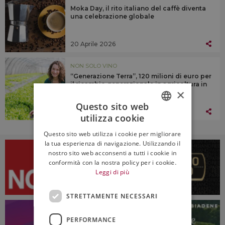
Moka Day, il rito italiano del caffè diventa
una celebrazione globale
20 Aprile 2026
NON SOLO VINO
“Generazione Terra”, 120 milioni di euro per
il ricambio generazionale in agricoltura in
×
Italia
Questo sito web
09 Aprile 2026
utilizza cookie
ITALIAN
Questo sito web utilizza i cookie per migliorare
ENGLISH
la tua esperienza di navigazione. Utilizzando il
nostro sito web acconsenti a tutti i cookie in
conformità con la nostra policy per i cookie.
Leggi di più
STRETTAMENTE NECESSARI
PERFORMANCE