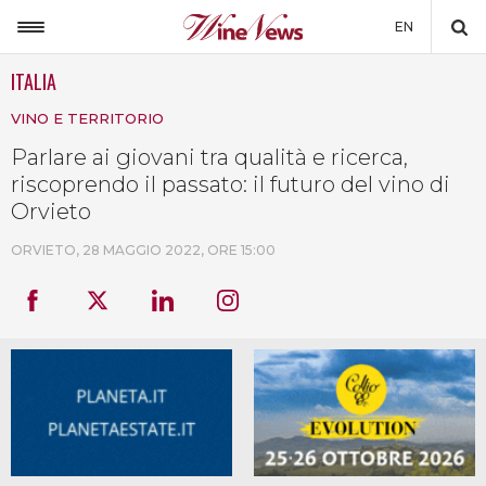
EN
ITALIA
ITALIA
VINO E TERRITORIO
MONDO
Parlare ai giovani tra qualità e ricerca,
NON SOLO VINO
riscoprendo il passato: il futuro del vino di
NEWSLETTER
Orvieto
LA CANTINA DI WINENEWS
ORVIETO,
28 MAGGIO 2022, ORE 15:00
DICONO DI NOI
WINENEWS TV