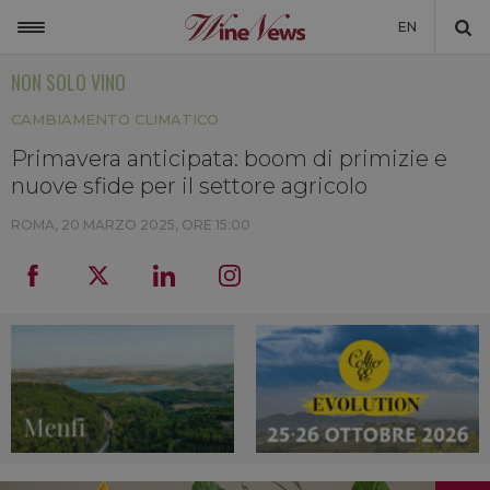
EN
NON SOLO VINO
ITALIA
CAMBIAMENTO CLIMATICO
MONDO
Primavera anticipata: boom di primizie e
NON SOLO VINO
nuove sfide per il settore agricolo
NEWSLETTER
ROMA,
20 MARZO 2025, ORE 15:00
LA CANTINA DI WINENEWS
DICONO DI NOI
WINENEWS TV