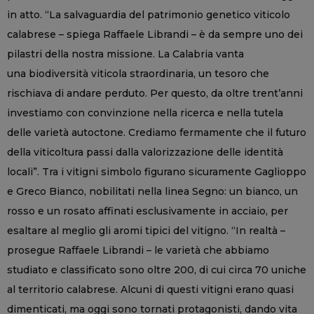
in atto. “La salvaguardia del patrimonio genetico viticolo
calabrese – spiega Raffaele Librandi – è da sempre uno dei
pilastri della nostra missione. La Calabria vanta
una biodiversità viticola straordinaria, un tesoro che
rischiava di andare perduto. Per questo, da oltre trent’anni
investiamo con convinzione nella ricerca e nella tutela
delle varietà autoctone. Crediamo fermamente che il futuro
della viticoltura passi dalla valorizzazione delle identità
locali”. Tra i vitigni simbolo figurano sicuramente Gaglioppo
e Greco Bianco, nobilitati nella linea Segno: un bianco, un
rosso e un rosato affinati esclusivamente in acciaio, per
esaltare al meglio gli aromi tipici del vitigno. “In realtà –
prosegue Raffaele Librandi – le varietà che abbiamo
studiato e classificato sono oltre 200, di cui circa 70 uniche
al territorio calabrese. Alcuni di questi vitigni erano quasi
dimenticati, ma oggi sono tornati protagonisti, dando vita