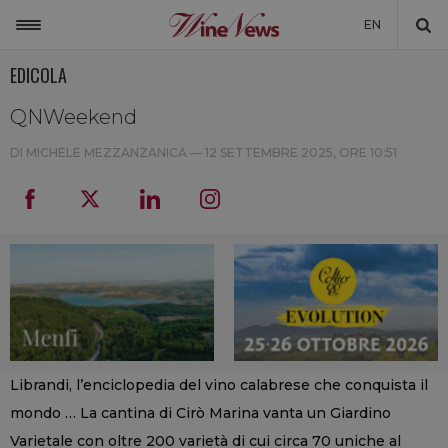
EN
EDICOLA
ITALIA
MONDO
QNWeekend
NON SOLO VINO
DI MICHELE MEZZANZANICA —
12 SETTEMBRE 2025, ORE 10:51
NEWSLETTER
LA CANTINA DI WINENEWS
DICONO DI NOI
WINENEWS TV
Librandi, l’enciclopedia del vino calabrese che conquista il
mondo … La cantina di Cirò Marina vanta un Giardino
Varietale con oltre 200 varietà di cui circa 70 uniche al