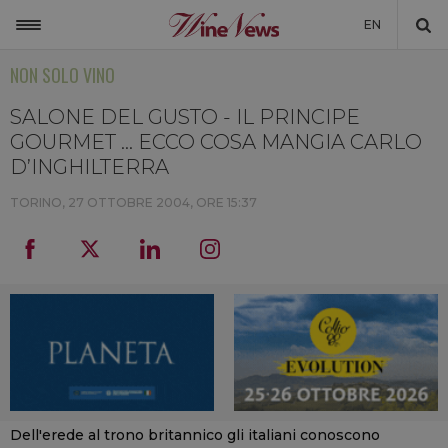
EN
NON SOLO VINO
ITALIA
MONDO
SALONE DEL GUSTO - IL PRINCIPE
GOURMET ... ECCO COSA MANGIA CARLO
NON SOLO VINO
D’INGHILTERRA
NEWSLETTER
TORINO,
27 OTTOBRE 2004, ORE 15:37
LA CANTINA DI WINENEWS
DICONO DI NOI
WINENEWS TV
Dell'erede al trono britannico gli italiani conoscono