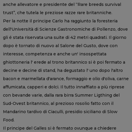
anche allevatore e presidente del “Rare breeds survival
trust”, che tutela le preziose razze rare britanniche.
Per la notte il principe Carlo ha raggiunto la foresteria
dell'Università di Scienze Gastronomiche di Pollenzo, dove
gli é stata riservata una suite di 42 metri quadrati. Il giorno
dopo è tornato di nuovo al Salone del Gusto, dove con
interesse, competenza e anche un' insospettata
ghiottoneria l' erede al trono britannico si è poi fermato a
decine e decine di stand, ha degustato l' uno dopo l'altro
bacon e marmellata d'arance, formaggio e olio d'oliva, carne
affumicata, capperi e dolci. Il tutto innaffiato a più riprese
con bevande varie, dalla rara birra Summer Ligthing del
Sud-Ovest britannico, al prezioso rosolio fatto con il
Mandarino tardivo di Ciaculli, presidio siciliano di Slow
Food.
Il principe del Galles si è fermato ovunque a chiedere