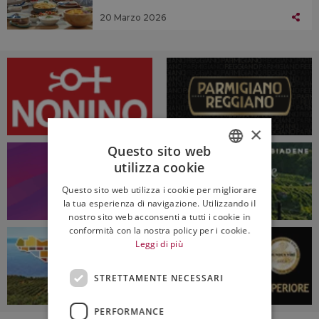
20 Marzo 2026
×
Questo sito web
utilizza cookie
ITALIAN
Questo sito web utilizza i cookie per migliorare
ENGLISH
la tua esperienza di navigazione. Utilizzando il
nostro sito web acconsenti a tutti i cookie in
conformità con la nostra policy per i cookie.
Leggi di più
STRETTAMENTE NECESSARI
PERFORMANCE