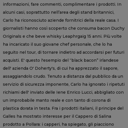
informazioni, fare commenti, complimentare i prodotti. In
alcuni casi, soprattutto nell’area degli stand britannici,
Carlo ha riconosciuto aziende fornitrici della reale casa. I
giornalisti hanno così scoperto che consuma bacon Duchy
Originals e che beve whisky Leaphrgaig 15 anni. Più volte
ha incaricato il suo giovane chef personale, che lo ha
seguito nel tour, di tornare indietro ad accordarsi per futuri
acquisti. E' questo l'esempio del “black bacon” irlandese
dell' azienda O' Doherty's, di cui ha apprezzato il sapore,
assaggiandolo crudo. Tenuto a distanza dal pubblico da un
servizio di sicurezza imponente, Carlo ha ignorato i ripetuti
richiami dell' inviato delle Iene Enrico Lucci, abbigliato con
un improbabile manto reale e con tanto di corona di
plastica dorata in testa. Fra i prodotti italiani, il principe del
Galles ha mostrato interesse per il Cappero di Salina
prodotto a Pollara: i capperi, ha spiegato, gli piacciono