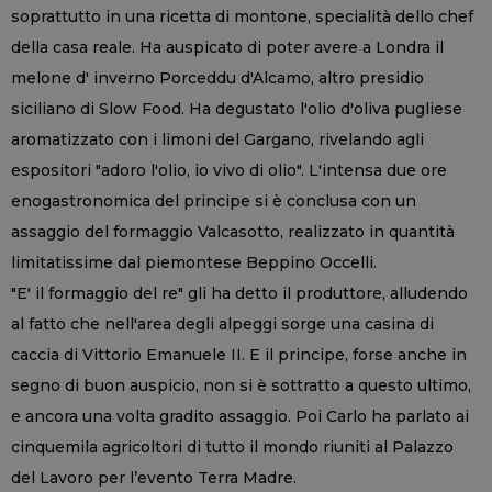
soprattutto in una ricetta di montone, specialità dello chef
della casa reale. Ha auspicato di poter avere a Londra il
melone d' inverno Porceddu d'Alcamo, altro presidio
siciliano di Slow Food. Ha degustato l'olio d'oliva pugliese
aromatizzato con i limoni del Gargano, rivelando agli
espositori "adoro l'olio, io vivo di olio". L'intensa due ore
enogastronomica del principe si è conclusa con un
assaggio del formaggio Valcasotto, realizzato in quantità
limitatissime dal piemontese Beppino Occelli.
"E' il formaggio del re" gli ha detto il produttore, alludendo
al fatto che nell'area degli alpeggi sorge una casina di
caccia di Vittorio Emanuele II. E il principe, forse anche in
segno di buon auspicio, non si è sottratto a questo ultimo,
e ancora una volta gradito assaggio. Poi Carlo ha parlato ai
cinquemila agricoltori di tutto il mondo riuniti al Palazzo
del Lavoro per l’evento Terra Madre.