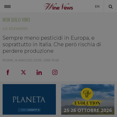
EN
NON SOLO VINO
ITALIA
LO SCENARIO
MONDO
Sempre meno pesticidi in Europa, e
NON SOLO VINO
soprattutto in Italia. Che però rischia di
NEWSLETTER
perdere produzione
LA CANTINA DI WINENEWS
ROMA,
14 MAGGIO 2025, ORE 15:45
DICONO DI NOI
WINENEWS TV