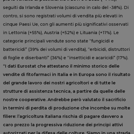
seguiti da Irlanda e Slovenia (ciascuno in calo del -38%). Di
contro, si sono registrati volumi di vendita più elevati in
cinque Paesi Ue, con gli aumenti più significativi osservati
in Lettonia (+55%), Austria (+52%) e Lituania (+11%). Le
categorie principali vendute sono state “fungicidi e
battericidi” (39% dei volumi di vendita), “erbicidi, distruttori
di foglie e diserbanti” (36%) e “insetticidi e acaricidi” (17%).
“I dati Eurostat che attestano il minimo storico delle
vendite di fitofarmaci in Italia e in Europa sono il risultato
del grande lavoro dei nostri agricoltori e di tutte le
strutture di assistenza tecnica, a partire da quelle delle
nostre cooperative. Andrebbe però valutato il sacrificio
in termini di perdita di produzione che incombe su molte
filiere: l’agricoltura italiana rischia di pagare davvero a
caro prezzo la progressiva riduzione dei principi attivi
autorizzati per la difesa delle colture. Siamo in una strada