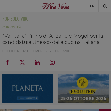
EN
NON SOLO VINO
ITALIA
CURIOSITÀ
MONDO
“Vai Italia”: l’inno di Al Bano e Mogol per la
NON SOLO VINO
candidatura Unesco della cucina italiana
NEWSLETTER
BOLOGNA,
04 SETTEMBRE 2025, ORE 15:00
LA CANTINA DI WINENEWS
DICONO DI NOI
WINENEWS TV