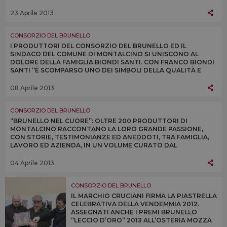
DONARGLI IL “VINO DELLA SOLIDARIETÀ”
23 Aprile 2013
CONSORZIO DEL BRUNELLO
I PRODUTTORI DEL CONSORZIO DEL BRUNELLO ED IL
SINDACO DEL COMUNE DI MONTALCINO SI UNISCONO AL
DOLORE DELLA FAMIGLIA BIONDI SANTI. CON FRANCO BIONDI
SANTI “È SCOMPARSO UNO DEI SIMBOLI DELLA QUALITÀ E
DELL’ECCELLENZA DEL VINO ITALIANO NEL MONDO”
08 Aprile 2013
CONSORZIO DEL BRUNELLO
“BRUNELLO NEL CUORE”: OLTRE 200 PRODUTTORI DI
MONTALCINO RACCONTANO LA LORO GRANDE PASSIONE,
CON STORIE, TESTIMONIANZE ED ANEDDOTI, TRA FAMIGLIA,
LAVORO ED AZIENDA, IN UN VOLUME CURATO DAL
CONSORZIO DEL BRUNELLO E DI SCENA A “VINITALY 2013”
04 Aprile 2013
CONSORZIO DEL BRUNELLO
IL MARCHIO CRUCIANI FIRMA LA PIASTRELLA
CELEBRATIVA DELLA VENDEMMIA 2012.
ASSEGNATI ANCHE I PREMI BRUNELLO
“LECCIO D’ORO” 2013 ALL’OSTERIA MOZZA