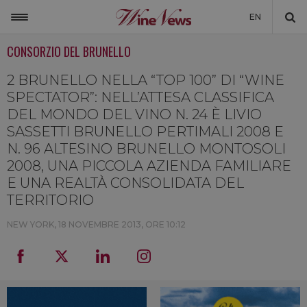
EN
CONSORZIO DEL BRUNELLO
ITALIA
MONDO
2 BRUNELLO NELLA “TOP 100” DI “WINE
SPECTATOR”: NELL’ATTESA CLASSIFICA
NON SOLO VINO
DEL MONDO DEL VINO N. 24 È LIVIO
SASSETTI BRUNELLO PERTIMALI 2008 E
NEWSLETTER
N. 96 ALTESINO BRUNELLO MONTOSOLI
LA CANTINA DI WINENEWS
2008, UNA PICCOLA AZIENDA FAMILIARE
E UNA REALTÀ CONSOLIDATA DEL
DICONO DI NOI
TERRITORIO
WINENEWS TV
NEW YORK,
18 NOVEMBRE 2013, ORE 10:12