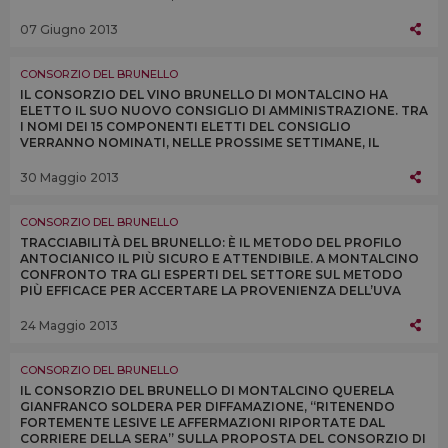
RIBALTA LA POLIZIA SCIENTIFICA AMERICANA
07 Giugno 2013
CONSORZIO DEL BRUNELLO
IL CONSORZIO DEL VINO BRUNELLO DI MONTALCINO HA
ELETTO IL SUO NUOVO CONSIGLIO DI AMMINISTRAZIONE. TRA
I NOMI DEI 15 COMPONENTI ELETTI DEL CONSIGLIO
VERRANNO NOMINATI, NELLE PROSSIME SETTIMANE, IL
FUTURO PRESIDENTE DEL CONSORZIO E I TRE VICE
PRESIDENTI
30 Maggio 2013
CONSORZIO DEL BRUNELLO
TRACCIABILITÀ DEL BRUNELLO: È IL METODO DEL PROFILO
ANTOCIANICO IL PIÙ SICURO E ATTENDIBILE. A MONTALCINO
CONFRONTO TRA GLI ESPERTI DEL SETTORE SUL METODO
PIÙ EFFICACE PER ACCERTARE LA PROVENIENZA DELL’UVA
SANGIOVESE NELLE BOTTIGLIE DI BRUNELLO
24 Maggio 2013
CONSORZIO DEL BRUNELLO
IL CONSORZIO DEL BRUNELLO DI MONTALCINO QUERELA
GIANFRANCO SOLDERA PER DIFFAMAZIONE, “RITENENDO
FORTEMENTE LESIVE LE AFFERMAZIONI RIPORTATE DAL
CORRIERE DELLA SERA” SULLA PROPOSTA DEL CONSORZIO DI