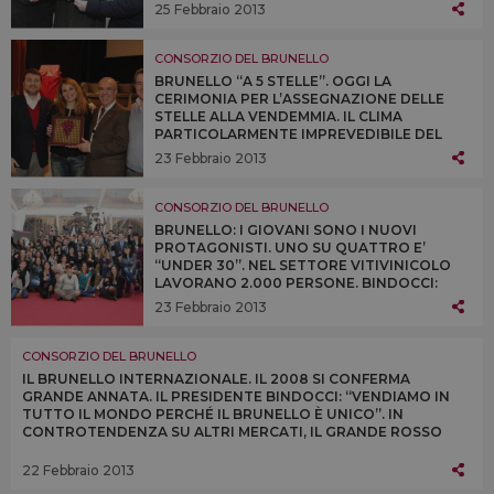
DI LOS ANGELES, ALL’ENOTECA CORTINA DI
25 Febbraio 2013
CORTINA D’AMPEZZO E ALL’OSTERIA
BRUNELLO DI MILANO
CONSORZIO DEL BRUNELLO
BRUNELLO “A 5 STELLE”. OGGI LA
CERIMONIA PER L’ASSEGNAZIONE DELLE
STELLE ALLA VENDEMMIA. IL CLIMA
PARTICOLARMENTE IMPREVEDIBILE DEL
2012 NON HA INFLUITO SULLA QUALITÀ
23 Febbraio 2013
DELLE UVE RACCOLTE A MONTALCINO, A
FRONTE DI UN CALO DELLE QUANTITÀ DEL
14%
CONSORZIO DEL BRUNELLO
BRUNELLO: I GIOVANI SONO I NUOVI
PROTAGONISTI. UNO SU QUATTRO E’
“UNDER 30”. NEL SETTORE VITIVINICOLO
LAVORANO 2.000 PERSONE. BINDOCCI:
“MONTALCINO È ESEMPIO RIUSCITO DI
23 Febbraio 2013
TERRITORIO, DOVE L’AGRICOLTURA CREA
VALORE E LO FA RIMANERE SUL
TERRITORIO”
CONSORZIO DEL BRUNELLO
IL BRUNELLO INTERNAZIONALE. IL 2008 SI CONFERMA
GRANDE ANNATA. IL PRESIDENTE BINDOCCI: “VENDIAMO IN
TUTTO IL MONDO PERCHÉ IL BRUNELLO È UNICO”. IN
CONTROTENDENZA SU ALTRI MERCATI, IL GRANDE ROSSO
NON CONOSCE CRISI ED EXPORT FA DA TRAINO AL
TERRITORIO
22 Febbraio 2013