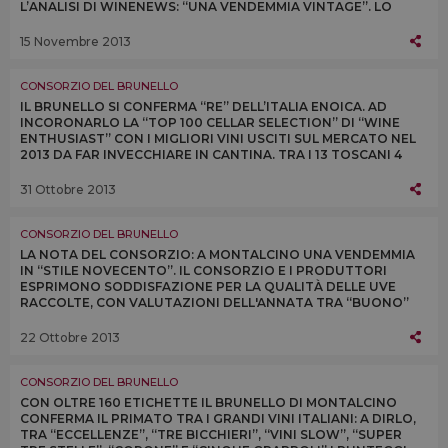
L’ANALISI DI WINENEWS: “UNA VENDEMMIA VINTAGE”. LO
CONFERMANO I PRODUTTORI A MONTALCINONEWS.COM
15 Novembre 2013
CONSORZIO DEL BRUNELLO
IL BRUNELLO SI CONFERMA “RE” DELL’ITALIA ENOICA. AD
INCORONARLO LA “TOP 100 CELLAR SELECTION” DI “WINE
ENTHUSIAST” CON I MIGLIORI VINI USCITI SUL MERCATO NEL
2013 DA FAR INVECCHIARE IN CANTINA. TRA I 13 TOSCANI 4
SONO BRUNELLO (SU 17 ITALIANI)
31 Ottobre 2013
CONSORZIO DEL BRUNELLO
LA NOTA DEL CONSORZIO: A MONTALCINO UNA VENDEMMIA
IN “STILE NOVECENTO”. IL CONSORZIO E I PRODUTTORI
ESPRIMONO SODDISFAZIONE PER LA QUALITÀ DELLE UVE
RACCOLTE, CON VALUTAZIONI DELL'ANNATA TRA “BUONO”
ED “ECCELLENTE” E QUANTITÀ IN AUMENTO DEL 10%
22 Ottobre 2013
CONSORZIO DEL BRUNELLO
CON OLTRE 160 ETICHETTE IL BRUNELLO DI MONTALCINO
CONFERMA IL PRIMATO TRA I GRANDI VINI ITALIANI: A DIRLO,
TRA “ECCELLENZE”, “TRE BICCHIERI”, “VINI SLOW”, “SUPER