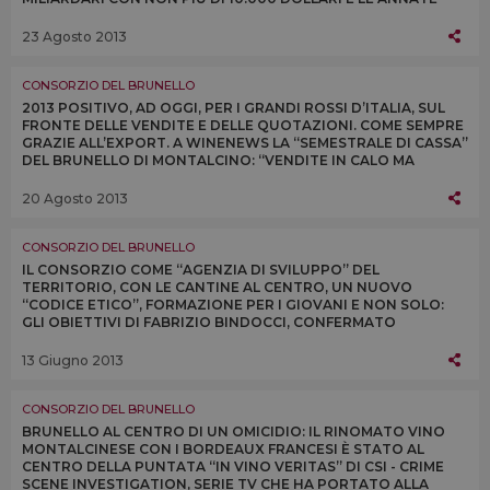
2007 E 2008 DI BRUNELLO DI MONTALCINO
23 Agosto 2013
CONSORZIO DEL BRUNELLO
2013 POSITIVO, AD OGGI, PER I GRANDI ROSSI D’ITALIA, SUL
FRONTE DELLE VENDITE E DELLE QUOTAZIONI. COME SEMPRE
GRAZIE ALL’EXPORT. A WINENEWS LA “SEMESTRALE DI CASSA”
DEL BRUNELLO DI MONTALCINO: “VENDITE IN CALO MA
PREVISTE PER LA VENDEMMIA SCARSA”
20 Agosto 2013
CONSORZIO DEL BRUNELLO
IL CONSORZIO COME “AGENZIA DI SVILUPPO” DEL
TERRITORIO, CON LE CANTINE AL CENTRO, UN NUOVO
“CODICE ETICO”, FORMAZIONE PER I GIOVANI E NON SOLO:
GLI OBIETTIVI DI FABRIZIO BINDOCCI, CONFERMATO
PRESIDENTE DEL CONSORZIO DEL BRUNELLO DI
MONTALCINO
13 Giugno 2013
CONSORZIO DEL BRUNELLO
BRUNELLO AL CENTRO DI UN OMICIDIO: IL RINOMATO VINO
MONTALCINESE CON I BORDEAUX FRANCESI È STATO AL
CENTRO DELLA PUNTATA “IN VINO VERITAS” DI CSI - CRIME
SCENE INVESTIGATION, SERIE TV CHE HA PORTATO ALLA