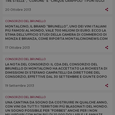
TRE STELLE”, “CORONE” E “CINQUE GRAPPOLI” I PUNTEGGI
DELLE PRINCIPALI GUIDE ITALIANE
20 Ottobre 2013
CONSORZIO DEL BRUNELLO
MONTALCINO, IL BRAND “BRUNELLO”, UNO DEI VINI ITALIANI
PIÙ FAMOSI AL MONDO, VALE 700 MILIONI DI EURO. ECCO LA
STIMA DELL’UFFICIO STUDI DELLA CAMERA DI COMMERCIO DI
MONZA E BRIANZA, COME RIPORTA MONTALCINONEWS.COM
17 Ottobre 2013
CONSORZIO DEL BRUNELLO
LA NOTA DEL CONSORZIO: IL CDA DEL CONSORZIO DEL
BRUNELLO DI MONTALCINO HA ACCETTATO LA RICHIESTA DI
DIMISSIONI DI STEFANO CAMPATELLI DA DIRETTORE DEL
CONSORZIO, EFFETTIVE DAL 30 SETTEMBRE E GIUNTE DOPO
UN CONFRONTO AVVIATO NELLE SCORSE SETTIMANE
19 Settembre 2013
CONSORZIO DEL BRUNELLO
UNA CANTINA DA SOGNO DA COSTRUIRE IN QUALCHE ANNO,
CON VINI DA TUTTI I TERRITORI PIÙ BLASONATI DEL MONDO.
UN SOGNO POSSIBILE PER “FORBES” ANCHE PER I NON
MILIARDARI CON NON PIÙ DI 10.000 DOLLARI E LE ANNATE