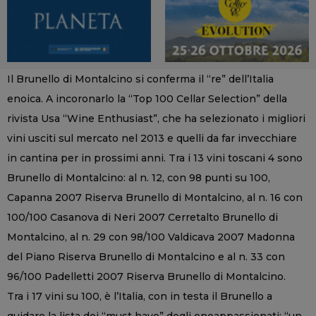
Il Brunello di Montalcino si conferma il “re” dell’Italia
enoica. A incoronarlo la “Top 100 Cellar Selection” della
rivista Usa “Wine Enthusiast”, che ha selezionato i migliori
vini usciti sul mercato nel 2013 e quelli da far invecchiare
in cantina per in prossimi anni. Tra i 13 vini toscani 4 sono
Brunello di Montalcino: al n. 12, con 98 punti su 100,
Capanna 2007 Riserva Brunello di Montalcino, al n. 16 con
100/100 Casanova di Neri 2007 Cerretalto Brunello di
Montalcino, al n. 29 con 98/100 Valdicava 2007 Madonna
del Piano Riserva Brunello di Montalcino e al n. 33 con
96/100 Padelletti 2007 Riserva Brunello di Montalcino.
Tra i 17 vini su 100, è l’Italia, con in testa il Brunello a
guidare la lista dei “must have” degli enoappassionati: “un