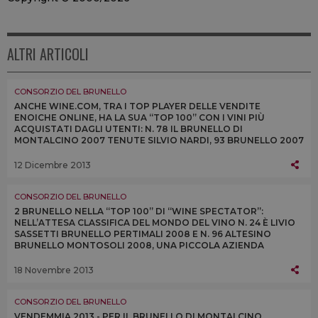
ALTRI ARTICOLI
CONSORZIO DEL BRUNELLO
ANCHE WINE.COM, TRA I TOP PLAYER DELLE VENDITE
ENOICHE ONLINE, HA LA SUA “TOP 100” CON I VINI PIÙ
ACQUISTATI DAGLI UTENTI: N. 78 IL BRUNELLO DI
MONTALCINO 2007 TENUTE SILVIO NARDI, 93 BRUNELLO 2007
DI MASTROJANNI E 98 NON CONFUNDITUR 2011 DI ARGIANO
12 Dicembre 2013
CONSORZIO DEL BRUNELLO
2 BRUNELLO NELLA “TOP 100” DI “WINE SPECTATOR”:
NELL’ATTESA CLASSIFICA DEL MONDO DEL VINO N. 24 È LIVIO
SASSETTI BRUNELLO PERTIMALI 2008 E N. 96 ALTESINO
BRUNELLO MONTOSOLI 2008, UNA PICCOLA AZIENDA
FAMILIARE E UNA REALTÀ CONSOLIDATA DEL TERRITORIO
18 Novembre 2013
CONSORZIO DEL BRUNELLO
VENDEMMIA 2013 - PER IL BRUNELLO DI MONTALCINO