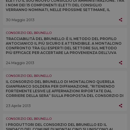
ELETTO IL SUO NUOVO CONSIGLIO DI AMMINISTRAZIONE. TRA
I NOMI DEI 15 COMPONENTI ELETTI DEL CONSIGLIO
VERRANNO NOMINATI, NELLE PROSSIME SETTIMANE, IL
FUTURO PRESIDENTE DEL CONSORZIO E I TRE VICE
PRESIDENTI
30 Maggio 2013
CONSORZIO DEL BRUNELLO
TRACCIABILITÀ DEL BRUNELLO: È IL METODO DEL PROFILO
ANTOCIANICO IL PIÙ SICURO E ATTENDIBILE. A MONTALCINO
CONFRONTO TRA GLI ESPERTI DEL SETTORE SUL METODO
PIÙ EFFICACE PER ACCERTARE LA PROVENIENZA DELL’UVA
SANGIOVESE NELLE BOTTIGLIE DI BRUNELLO
24 Maggio 2013
CONSORZIO DEL BRUNELLO
IL CONSORZIO DEL BRUNELLO DI MONTALCINO QUERELA
GIANFRANCO SOLDERA PER DIFFAMAZIONE, “RITENENDO
FORTEMENTE LESIVE LE AFFERMAZIONI RIPORTATE DAL
CORRIERE DELLA SERA” SULLA PROPOSTA DEL CONSORZIO DI
DONARGLI IL “VINO DELLA SOLIDARIETÀ”
23 Aprile 2013
CONSORZIO DEL BRUNELLO
I PRODUTTORI DEL CONSORZIO DEL BRUNELLO ED IL
SINDACO DEL COMUNE DI MONTALCINO SI UNISCONO AL