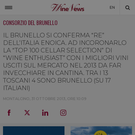
EN
CONSORZIO DEL BRUNELLO
ITALIA
MONDO
IL BRUNELLO SI CONFERMA “RE”
DELL’ITALIA ENOICA. AD INCORONARLO
NON SOLO VINO
LA “TOP 100 CELLAR SELECTION” DI
“WINE ENTHUSIAST” CON I MIGLIORI VINI
NEWSLETTER
USCITI SUL MERCATO NEL 2013 DA FAR
LA CANTINA DI WINENEWS
INVECCHIARE IN CANTINA. TRA I 13
TOSCANI 4 SONO BRUNELLO (SU 17
DICONO DI NOI
ITALIANI)
WINENEWS TV
MONTALCINO,
31 OTTOBRE 2013, ORE 10:09