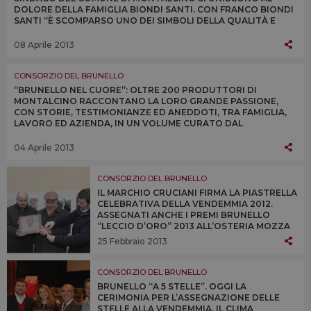
DOLORE DELLA FAMIGLIA BIONDI SANTI. CON FRANCO BIONDI
SANTI “È SCOMPARSO UNO DEI SIMBOLI DELLA QUALITÀ E
DELL’ECCELLENZA DEL VINO ITALIANO NEL MONDO”
08 Aprile 2013
CONSORZIO DEL BRUNELLO
“BRUNELLO NEL CUORE”: OLTRE 200 PRODUTTORI DI
MONTALCINO RACCONTANO LA LORO GRANDE PASSIONE,
CON STORIE, TESTIMONIANZE ED ANEDDOTI, TRA FAMIGLIA,
LAVORO ED AZIENDA, IN UN VOLUME CURATO DAL
CONSORZIO DEL BRUNELLO E DI SCENA A “VINITALY 2013”
04 Aprile 2013
CONSORZIO DEL BRUNELLO
IL MARCHIO CRUCIANI FIRMA LA PIASTRELLA
CELEBRATIVA DELLA VENDEMMIA 2012.
ASSEGNATI ANCHE I PREMI BRUNELLO
“LECCIO D’ORO” 2013 ALL’OSTERIA MOZZA
DI LOS ANGELES, ALL’ENOTECA CORTINA DI
25 Febbraio 2013
CORTINA D’AMPEZZO E ALL’OSTERIA
BRUNELLO DI MILANO
CONSORZIO DEL BRUNELLO
BRUNELLO “A 5 STELLE”. OGGI LA
CERIMONIA PER L’ASSEGNAZIONE DELLE
STELLE ALLA VENDEMMIA. IL CLIMA