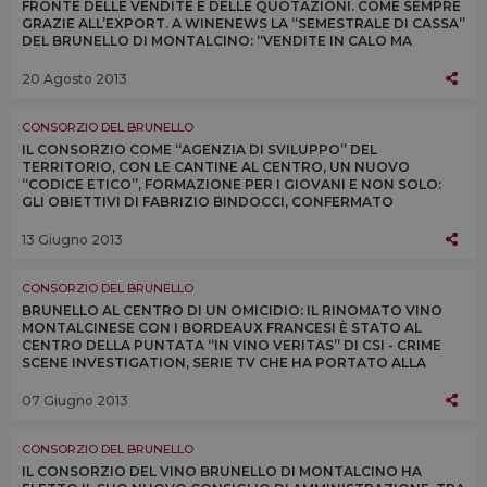
FRONTE DELLE VENDITE E DELLE QUOTAZIONI. COME SEMPRE
GRAZIE ALL’EXPORT. A WINENEWS LA “SEMESTRALE DI CASSA”
DEL BRUNELLO DI MONTALCINO: “VENDITE IN CALO MA
PREVISTE PER LA VENDEMMIA SCARSA”
20 Agosto 2013
CONSORZIO DEL BRUNELLO
IL CONSORZIO COME “AGENZIA DI SVILUPPO” DEL
TERRITORIO, CON LE CANTINE AL CENTRO, UN NUOVO
“CODICE ETICO”, FORMAZIONE PER I GIOVANI E NON SOLO:
GLI OBIETTIVI DI FABRIZIO BINDOCCI, CONFERMATO
PRESIDENTE DEL CONSORZIO DEL BRUNELLO DI
MONTALCINO
13 Giugno 2013
CONSORZIO DEL BRUNELLO
BRUNELLO AL CENTRO DI UN OMICIDIO: IL RINOMATO VINO
MONTALCINESE CON I BORDEAUX FRANCESI È STATO AL
CENTRO DELLA PUNTATA “IN VINO VERITAS” DI CSI - CRIME
SCENE INVESTIGATION, SERIE TV CHE HA PORTATO ALLA
RIBALTA LA POLIZIA SCIENTIFICA AMERICANA
07 Giugno 2013
CONSORZIO DEL BRUNELLO
IL CONSORZIO DEL VINO BRUNELLO DI MONTALCINO HA