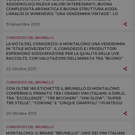
ASSOENOLOGI RILEVA VALORI INTERESSANTI, BUONA
COMPLESSITÀ AROMATICA E BUONA STRUTTURA ACIDA.
L’ANALISI DI WINENEWS: “UNA VENDEMMIA VINTAGE”. LO
CONFERMANO I PRODUTTORI A MONTALCINONEWS.COM
15 Novembre 2013
CONSORZIO DEL BRUNELLO
LA NOTA DEL CONSORZIO: A MONTALCINO UNA VENDEMMIA
IN “STILE NOVECENTO”. IL CONSORZIO E I PRODUTTORI
ESPRIMONO SODDISFAZIONE PER LA QUALITÀ DELLE UVE
RACCOLTE, CON VALUTAZIONI DELL'ANNATA TRA “BUONO”
ED “ECCELLENTE” E QUANTITÀ IN AUMENTO DEL 10%
22 Ottobre 2013
CONSORZIO DEL BRUNELLO
CON OLTRE 160 ETICHETTE IL BRUNELLO DI MONTALCINO
CONFERMA IL PRIMATO TRA I GRANDI VINI ITALIANI: A DIRLO,
TRA “ECCELLENZE”, “TRE BICCHIERI”, “VINI SLOW”, “SUPER
TRE STELLE”, “CORONE” E “CINQUE GRAPPOLI” I PUNTEGGI
DELLE PRINCIPALI GUIDE ITALIANE
20 Ottobre 2013
CONSORZIO DEL BRUNELLO
MONTALCINO, IL BRAND “BRUNELLO”, UNO DEI VINI ITALIANI