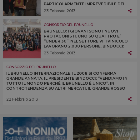
PARTICOLARMENTE IMPREVEDIBILE DEL
2012 NON HA INFLUITO SULLA QUALITÀ
23 Febbraio 2013
DELLE UVE RACCOLTE A MONTALCINO, A
FRONTE DI UN CALO DELLE QUANTITÀ DEL
14%
CONSORZIO DEL BRUNELLO
BRUNELLO: I GIOVANI SONO I NUOVI
PROTAGONISTI. UNO SU QUATTRO E’
“UNDER 30”. NEL SETTORE VITIVINICOLO
LAVORANO 2.000 PERSONE. BINDOCCI:
“MONTALCINO È ESEMPIO RIUSCITO DI
23 Febbraio 2013
TERRITORIO, DOVE L’AGRICOLTURA CREA
VALORE E LO FA RIMANERE SUL
TERRITORIO”
CONSORZIO DEL BRUNELLO
IL BRUNELLO INTERNAZIONALE. IL 2008 SI CONFERMA
GRANDE ANNATA. IL PRESIDENTE BINDOCCI: “VENDIAMO IN
TUTTO IL MONDO PERCHÉ IL BRUNELLO È UNICO”. IN
CONTROTENDENZA SU ALTRI MERCATI, IL GRANDE ROSSO
NON CONOSCE CRISI ED EXPORT FA DA TRAINO AL
TERRITORIO
22 Febbraio 2013