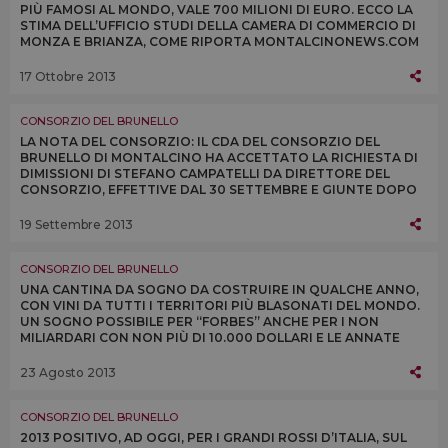
PIÙ FAMOSI AL MONDO, VALE 700 MILIONI DI EURO. ECCO LA
STIMA DELL’UFFICIO STUDI DELLA CAMERA DI COMMERCIO DI
MONZA E BRIANZA, COME RIPORTA MONTALCINONEWS.COM
17 Ottobre 2013
CONSORZIO DEL BRUNELLO
LA NOTA DEL CONSORZIO: IL CDA DEL CONSORZIO DEL
BRUNELLO DI MONTALCINO HA ACCETTATO LA RICHIESTA DI
DIMISSIONI DI STEFANO CAMPATELLI DA DIRETTORE DEL
CONSORZIO, EFFETTIVE DAL 30 SETTEMBRE E GIUNTE DOPO
UN CONFRONTO AVVIATO NELLE SCORSE SETTIMANE
19 Settembre 2013
CONSORZIO DEL BRUNELLO
UNA CANTINA DA SOGNO DA COSTRUIRE IN QUALCHE ANNO,
CON VINI DA TUTTI I TERRITORI PIÙ BLASONATI DEL MONDO.
UN SOGNO POSSIBILE PER “FORBES” ANCHE PER I NON
MILIARDARI CON NON PIÙ DI 10.000 DOLLARI E LE ANNATE
2007 E 2008 DI BRUNELLO DI MONTALCINO
23 Agosto 2013
CONSORZIO DEL BRUNELLO
2013 POSITIVO, AD OGGI, PER I GRANDI ROSSI D’ITALIA, SUL